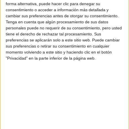
forma alternativa, puede hacer clic para denegar su
consentimiento o acceder a información más detallada y
cambiar sus preferencias antes de otorgar su consentimiento.
Contactar
Tenga en cuenta que algún procesamiento de sus datos
personales puede no requerir de su consentimiento, pero usted
Carrer Amalia Soler, 29
tiene el derecho de rechazar tal procesamiento. Sus
Sede Vilafranca del Penedès
preferencias se aplicarán solo a este sitio web. Puede cambiar
8720
Vilafranca del Penedès
sus preferencias o retirar su consentimiento en cualquier
Barcelona
momento volviendo a este sitio y haciendo clic en el botón
"Privacidad" en la parte inferior de la página web.
Tel:
977 558 000
Mapa
+
−