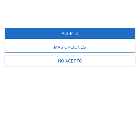
ACEPTO
Leaflet
|
©
OpenStreetMap
MÁS OPCIONES
NO ACEPTO
Quiénes somos
|
Contactar
|
Anúnciate
Aviso legal
|
Politica de privacidad
|
Condiciones generales
|
Política
de cookies
© 2003-2026
Compás Mediterráneo S.L.
- Diego de León 47 - 28006
Madrid [ESPAÑA] - Tel. +34 91 593 2767