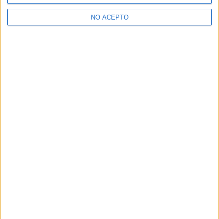
>> Residencias de estudiantes y colegios mayores en Madrid
NO ACEPTO
¿Decidiendo si estudiar esto?
Pídeles información ¡GRATIS!
Mapa
+
−