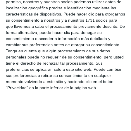
por correo electrónico al centro educativo para que te
permiso, nosotros y nuestros socios podemos utilizar datos de
respondan ellos directamente.
localización geográfica precisa e identificación mediante las
características de dispositivos. Puede hacer clic para otorgarnos
Tu nombre:
*
su consentimiento a nosotros y a nuestros 1731 socios para
que llevemos a cabo el procesamiento previamente descrito. De
Tus apellidos:
*
forma alternativa, puede hacer clic para denegar su
consentimiento o acceder a información más detallada y
cambiar sus preferencias antes de otorgar su consentimiento.
Tu email:
*
Tenga en cuenta que algún procesamiento de sus datos
personales puede no requerir de su consentimiento, pero usted
¿Qué quieres preguntar?
*
tiene el derecho de rechazar tal procesamiento. Sus
preferencias se aplicarán solo a este sitio web. Puede cambiar
sus preferencias o retirar su consentimiento en cualquier
momento volviendo a este sitio y haciendo clic en el botón
"Privacidad" en la parte inferior de la página web.
Escribe aquí las dudas o preguntas que te gustaría que te
respondieran: plazos de preinscripción, precios, plazas
disponibles…:
Acepto los
términos y condiciones
y la
política de
privacidad
:
*