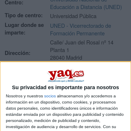
Centro:
Educación a Distancia (UNED)
Tipo de centro:
Universidad Pública
Lugar donde se
UNED - Vicerrectorado de
imparte:
Formación Permanente
Calle/ Juan del Rosal nº 14
Planta 1
Dirección:
28040 Madrid
Madrid
Recibir más
Su privacidad es importante para nosotros
Nosotros y nuestros
socios
almacenamos y/o accedemos a
información
información en un dispositivo, como cookies, y procesamos
datos personales, como identificadores únicos e información
Rellena este formulario con tus datos y un texto con las
estándar enviada por un dispositivo para publicidad y contenido
preguntas que quieres hacer. Al pulsar el botón de enviar,
personalizado, medición de publicidad y contenido,
los datos y la pregunta que has introducido se enviarán
investigación de audiencia y desarrollo de servicios.
Con su