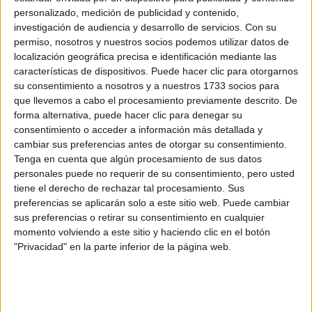
Pídeles información ¡GRATIS!
personalizado, medición de publicidad y contenido,
investigación de audiencia y desarrollo de servicios.
Con su
Curso de Comercio Exterior
permiso, nosotros y nuestros socios podemos utilizar datos de
Online |
Madrid
localización geográfica precisa e identificación mediante las
UNIVERSIDAD NACIONAL DE EDUCACIóN A DISTANCIA
características de dispositivos. Puede hacer clic para otorgarnos
(UNED)
(Universidad Pública)
su consentimiento a nosotros y a nuestros 1733 socios para
Tipo:
Curso
que llevemos a cabo el procesamiento previamente descrito. De
Pídeles información ¡GRATIS!
forma alternativa, puede hacer clic para denegar su
consentimiento o acceder a información más detallada y
cambiar sus preferencias antes de otorgar su consentimiento.
Curso de Curso Básico de
Online |
Madrid
Tenga en cuenta que algún procesamiento de sus datos
Autoempleo: Cómo Crear Su Propio Negocio
personales puede no requerir de su consentimiento, pero usted
tiene el derecho de rechazar tal procesamiento. Sus
UNIVERSIDAD NACIONAL DE EDUCACIóN A DISTANCIA
preferencias se aplicarán solo a este sitio web. Puede cambiar
(UNED)
(Universidad Pública)
sus preferencias o retirar su consentimiento en cualquier
Tipo:
Curso
momento volviendo a este sitio y haciendo clic en el botón
Pídeles información ¡GRATIS!
"Privacidad" en la parte inferior de la página web.
Curso de Curso Superior de
Online |
Madrid
Gestión de Activos Inmobiliarios. Facility