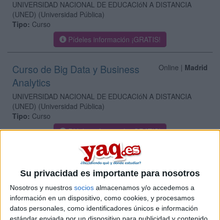
UNIVERSIDAD NACIONAL DE EDUCACIóN A DISTANCIA
(UNED)
(Universidad Pública)
Tipo:
Curso
Pídeles información ¡GRATIS!
Curso de Big Data y Business
Online |
Madrid
Analytics
UNIVERSIDAD NACIONAL DE EDUCACIóN A DISTANCIA
(UNED)
(Universidad Pública)
Tipo:
Curso
Pídeles información ¡GRATIS!
Curso de Capacidad Innovadora y
Online |
Madrid
Emprendimiento
Su privacidad es importante para nosotros
UNIVERSIDAD NACIONAL DE EDUCACIóN A DISTANCIA
Nosotros y nuestros
socios
almacenamos y/o accedemos a
(UNED)
(Universidad Pública)
información en un dispositivo, como cookies, y procesamos
Tipo:
Curso
datos personales, como identificadores únicos e información
estándar enviada por un dispositivo para publicidad y contenido