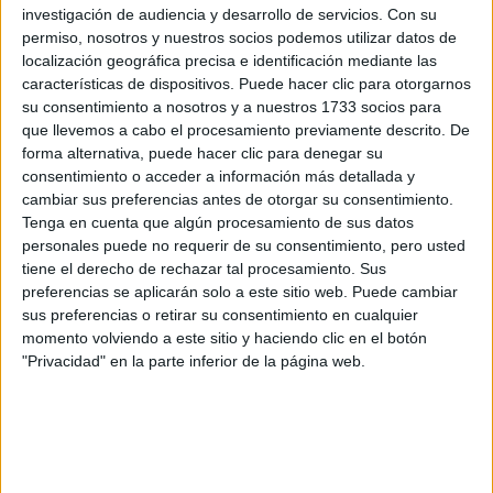
investigación de audiencia y desarrollo de servicios.
Con su
Rellena este formulario con tus datos y un texto con las
permiso, nosotros y nuestros socios podemos utilizar datos de
preguntas que quieres hacer. Al pulsar el botón de enviar,
localización geográfica precisa e identificación mediante las
los datos y la pregunta que has introducido se enviarán
características de dispositivos. Puede hacer clic para otorgarnos
por correo electrónico al centro educativo para que te
su consentimiento a nosotros y a nuestros 1733 socios para
respondan ellos directamente.
que llevemos a cabo el procesamiento previamente descrito. De
forma alternativa, puede hacer clic para denegar su
Tu nombre:
*
consentimiento o acceder a información más detallada y
cambiar sus preferencias antes de otorgar su consentimiento.
Tus apellidos:
*
Tenga en cuenta que algún procesamiento de sus datos
personales puede no requerir de su consentimiento, pero usted
tiene el derecho de rechazar tal procesamiento. Sus
Tu email:
*
preferencias se aplicarán solo a este sitio web. Puede cambiar
sus preferencias o retirar su consentimiento en cualquier
¿Qué quieres preguntar?
*
momento volviendo a este sitio y haciendo clic en el botón
"Privacidad" en la parte inferior de la página web.
Escribe aquí las dudas o preguntas que te gustaría que te