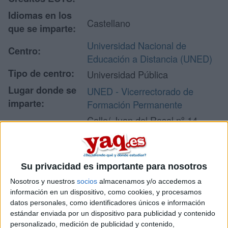
Idiomas en los
Castellano
que se imparte:
Universidad Nacional de
Centro:
Educación a Distancia (UNED)
Tipo de centro:
Universidad Pública
Lugar donde se
UNED - Vicerrectorado de
imparte:
Formación Permanente
Calle/ Juan del Rosal nº 14
Planta 1
Dirección:
28040 Madrid
Madrid
Su privacidad es importante para nosotros
Nosotros y nuestros
socios
almacenamos y/o accedemos a
información en un dispositivo, como cookies, y procesamos
Recibir más
datos personales, como identificadores únicos e información
estándar enviada por un dispositivo para publicidad y contenido
información
personalizado, medición de publicidad y contenido,