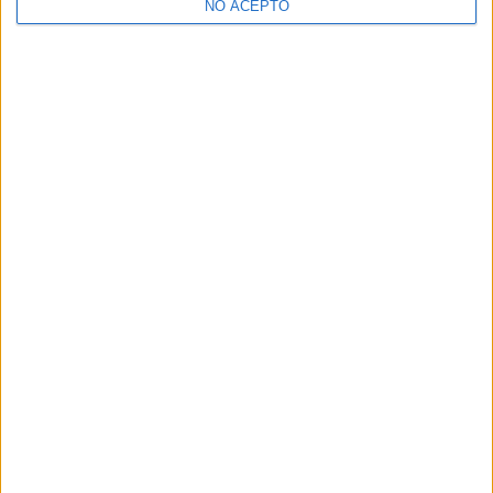
NO ACEPTO
¿Decidiendo si estudiar esto?
Pídeles información ¡GRATIS!
Mapa
+
−
Leaflet
|
©
OpenStreetMap