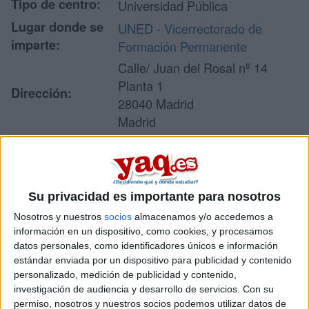
Tipo de centro:
Universidad Pública
Lugar donde se
UNED - Vicerrectorado de
imparte:
Formación Permanente
Calle/ Juan del Rosal nº 14
Planta 1
Dirección:
28040 Madrid
Madrid
Recibir más
Su privacidad es importante para nosotros
información
Nosotros y nuestros
socios
almacenamos y/o accedemos a
información en un dispositivo, como cookies, y procesamos
Rellena este formulario con tus datos y un texto con las
datos personales, como identificadores únicos e información
preguntas que quieres hacer. Al pulsar el botón de enviar,
estándar enviada por un dispositivo para publicidad y contenido
los datos y la pregunta que has introducido se enviarán
personalizado, medición de publicidad y contenido,
por correo electrónico al centro educativo para que te
investigación de audiencia y desarrollo de servicios.
Con su
respondan ellos directamente.
permiso, nosotros y nuestros socios podemos utilizar datos de