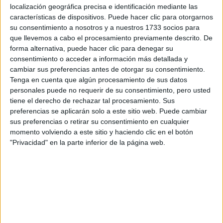
Tu nombre:
*
localización geográfica precisa e identificación mediante las
características de dispositivos. Puede hacer clic para otorgarnos
su consentimiento a nosotros y a nuestros 1733 socios para
Tus apellidos:
*
que llevemos a cabo el procesamiento previamente descrito. De
forma alternativa, puede hacer clic para denegar su
Tu email:
*
consentimiento o acceder a información más detallada y
cambiar sus preferencias antes de otorgar su consentimiento.
Tenga en cuenta que algún procesamiento de sus datos
¿Qué quieres preguntar?
*
personales puede no requerir de su consentimiento, pero usted
tiene el derecho de rechazar tal procesamiento. Sus
preferencias se aplicarán solo a este sitio web. Puede cambiar
sus preferencias o retirar su consentimiento en cualquier
momento volviendo a este sitio y haciendo clic en el botón
"Privacidad" en la parte inferior de la página web.
Escribe aquí las dudas o preguntas que te gustaría que te
respondieran: plazos de preinscripción, precios, plazas
disponibles…:
Acepto los
términos y condiciones
y la
política de
privacidad
:
*