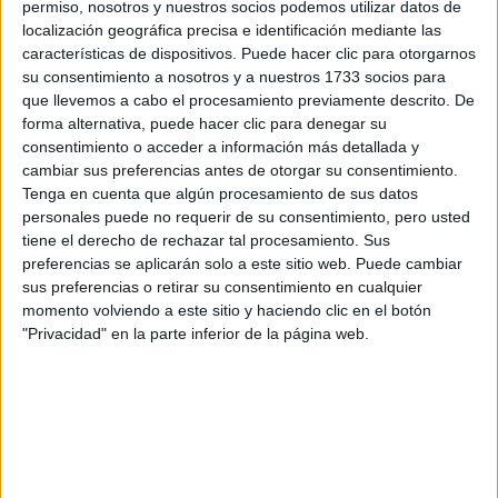
por correo electrónico al centro educativo para que te
permiso, nosotros y nuestros socios podemos utilizar datos de
respondan ellos directamente.
localización geográfica precisa e identificación mediante las
características de dispositivos. Puede hacer clic para otorgarnos
Tu nombre:
*
su consentimiento a nosotros y a nuestros 1733 socios para
que llevemos a cabo el procesamiento previamente descrito. De
Tus apellidos:
*
forma alternativa, puede hacer clic para denegar su
consentimiento o acceder a información más detallada y
cambiar sus preferencias antes de otorgar su consentimiento.
Tu email:
*
Tenga en cuenta que algún procesamiento de sus datos
personales puede no requerir de su consentimiento, pero usted
¿Qué quieres preguntar?
*
tiene el derecho de rechazar tal procesamiento. Sus
preferencias se aplicarán solo a este sitio web. Puede cambiar
sus preferencias o retirar su consentimiento en cualquier
momento volviendo a este sitio y haciendo clic en el botón
"Privacidad" en la parte inferior de la página web.
Escribe aquí las dudas o preguntas que te gustaría que te
respondieran: plazos de preinscripción, precios, plazas
disponibles…:
Acepto los
términos y condiciones
y la
política de
privacidad
:
*