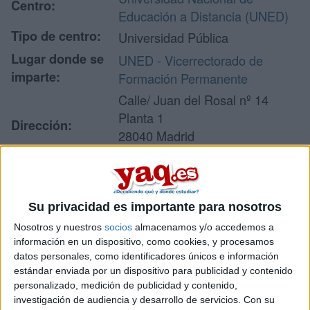
Centro:
Educación a Distancia (UNED)
Tipo de centro:
Universidad Pública
Lugar donde se
UNED - Vicerrectorado de
imparte:
Formación Permanente
Calle/ Juan del Rosal nº 14
Planta 1
Dirección:
28040 Madrid
Madrid
Recibir más
Su privacidad es importante para nosotros
Nosotros y nuestros
socios
almacenamos y/o accedemos a
información
información en un dispositivo, como cookies, y procesamos
datos personales, como identificadores únicos e información
Rellena este formulario con tus datos y un texto con las
estándar enviada por un dispositivo para publicidad y contenido
preguntas que quieres hacer. Al pulsar el botón de enviar,
personalizado, medición de publicidad y contenido,
los datos y la pregunta que has introducido se enviarán
investigación de audiencia y desarrollo de servicios.
Con su