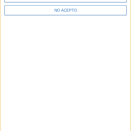
>> Residencias de estudiantes y colegios mayores en Madrid
NO ACEPTO
¿Decidiendo si estudiar esto?
Pídeles información ¡GRATIS!
Mapa
+
−