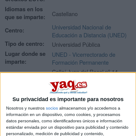
Idiomas en los
Castellano
que se imparte:
Universidad Nacional de
Centro:
Educación a Distancia (UNED)
Tipo de centro:
Universidad Pública
Lugar donde se
UNED - Vicerrectorado de
imparte:
Formación Permanente
Calle/ Juan del Rosal nº 14
Planta 1
Dirección:
28040 Madrid
Madrid
Su privacidad es importante para nosotros
Nosotros y nuestros
socios
almacenamos y/o accedemos a
información en un dispositivo, como cookies, y procesamos
Recibir más
datos personales, como identificadores únicos e información
estándar enviada por un dispositivo para publicidad y contenido
información
personalizado, medición de publicidad y contenido,