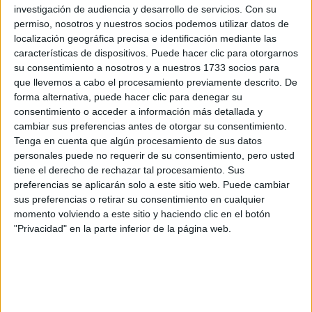
investigación de audiencia y desarrollo de servicios.
Con su
Rellena este formulario con tus datos y un texto con las
permiso, nosotros y nuestros socios podemos utilizar datos de
preguntas que quieres hacer. Al pulsar el botón de enviar,
localización geográfica precisa e identificación mediante las
los datos y la pregunta que has introducido se enviarán
características de dispositivos. Puede hacer clic para otorgarnos
por correo electrónico al centro educativo para que te
su consentimiento a nosotros y a nuestros 1733 socios para
respondan ellos directamente.
que llevemos a cabo el procesamiento previamente descrito. De
forma alternativa, puede hacer clic para denegar su
Tu nombre:
*
consentimiento o acceder a información más detallada y
cambiar sus preferencias antes de otorgar su consentimiento.
Tus apellidos:
*
Tenga en cuenta que algún procesamiento de sus datos
personales puede no requerir de su consentimiento, pero usted
tiene el derecho de rechazar tal procesamiento. Sus
Tu email:
*
preferencias se aplicarán solo a este sitio web. Puede cambiar
sus preferencias o retirar su consentimiento en cualquier
¿Qué quieres preguntar?
*
momento volviendo a este sitio y haciendo clic en el botón
"Privacidad" en la parte inferior de la página web.
Escribe aquí las dudas o preguntas que te gustaría que te