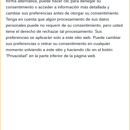
forma alternativa, puede hacer clic para denegar su
idiomas y unas instalaciones un tanto obsoletas. A favor tiene
consentimiento o acceder a información más detallada y
sus planes Erasmus y Munde con universidades de gran
cambiar sus preferencias antes de otorgar su consentimiento.
prestigio internacional. Aún posee un alto prestigio esta
Tenga en cuenta que algún procesamiento de sus datos
universidad a pesar de que este último año se ha dado un
personales puede no requerir de su consentimiento, pero usted
buen batacazo en cuanto a las notas de corte y los alumnos
tiene el derecho de rechazar tal procesamiento. Sus
que la elegían como primera opción.
preferencias se aplicarán solo a este sitio web. Puede cambiar
Universidad Autónoma: Si te interesa la parte socio-cultural
sus preferencias o retirar su consentimiento en cualquier
y el voluntariado, la Autónoma es la mejor. Su plan de
momento volviendo a este sitio y haciendo clic en el botón
estudios se focaliza más en el entido cultural propiamente
"Privacidad" en la parte inferior de la página web.
dicho de las Relaciones Internacionales. Universidad con
profesores jóvenes y motivados, gran plan de estudios si te
interesa la rama de las Organizaciones No Gubernamentales
y prestigio moderamente alto. No tengo demasiadas
referencias en cuanto a enseñanza de idiomas en esta
universidad, pero sus planes de movilidad son bastante
buenos. En contra tiene su posición, dado que es la que más
lejos se encuentra de la zona centro, aunque siendo en
Madrid, nada está demasiado lejos.
Para que puedas obtener una idea más global de en que
consiste la carrera, aquí te dejo la página web de la rama de