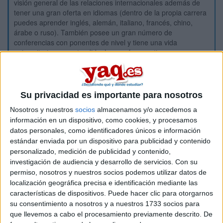
visión general de las relaciones internacionales además de
tener una gran oferta en idiomas (dentro de la propia carrera
puedes aprender inglés, alemán, italiano, francés, chino,
árabe o ruso). También posee un gran número de
conferencias con ponentes de nivel y tiene una vida
universitaria muy extendida. Los profesores tienen una
calidad de inglés bastante optima y suelen ser ya doctores y
propios catedráticos.
Universidad Carlos III: Si te interesa la economía y el
Su privacidad es importante para nosotros
apartado internacional, esta es tu universidad, todos los
grados relacionados con la economía y el derecho son
Nosotros y nuestros
socios
almacenamos y/o accedemos a
excepcionales, tienen mucho prestigio. Tienen planes de
información en un dispositivo, como cookies, y procesamos
estudios jóvenes y en el ámbito que nos interesa, tienen muy
datos personales, como identificadores únicos e información
buena fama, como ya he dicho. Carrera únicamente ofertada
estándar enviada por un dispositivo para publicidad y contenido
en habla inglesa, que hablando de la carrera que nos ocupa,
personalizado, medición de publicidad y contenido,
es lo mejor a la hora de estudiarla.
investigación de audiencia y desarrollo de servicios.
Con su
Universidad Complutense: En caso de que te interese la
permiso, nosotros y nuestros socios podemos utilizar datos de
política, este es tu sitio. Su plan de estudios se centra
localización geográfica precisa e identificación mediante las
mayormente en un ámbito político del grado, con ciertas
características de dispositivos. Puede hacer clic para otorgarnos
referencias hacia la economía. En contra tiene unos
su consentimiento a nosotros y a nuestros 1733 socios para
profesores desmotivados, grado en habla castellana
que llevemos a cabo el procesamiento previamente descrito. De
unicamente, falta de planes de estudios de apoyo a los