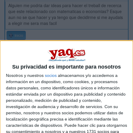
Alguien me podria dar ideas para hacer el treball de recerca
que este relacionado con matematicas o economias? Esque
aun no se que hacer y ya tengo que decidirme si me ayudais
a elegir me sera mas facil
Inicio
Etiquetas:
Selectividad
Vuestras sugerencias
Su privacidad es importante para nosotros
Nosotros y nuestros
socios
almacenamos y/o accedemos a
información en un dispositivo, como cookies, y procesamos
datos personales, como identificadores únicos e información
estándar enviada por un dispositivo para publicidad y contenido
personalizado, medición de publicidad y contenido,
investigación de audiencia y desarrollo de servicios.
Con su
permiso, nosotros y nuestros socios podemos utilizar datos de
localización geográfica precisa e identificación mediante las
características de dispositivos. Puede hacer clic para otorgarnos
su consentimiento a nosotros y a nuestros 1731 socios para