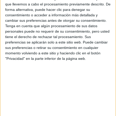
que llevemos a cabo el procesamiento previamente descrito. De
forma alternativa, puede hacer clic para denegar su
consentimiento o acceder a información más detallada y
cambiar sus preferencias antes de otorgar su consentimiento.
Tenga en cuenta que algún procesamiento de sus datos
personales puede no requerir de su consentimiento, pero usted
tiene el derecho de rechazar tal procesamiento. Sus
preferencias se aplicarán solo a este sitio web. Puede cambiar
sus preferencias o retirar su consentimiento en cualquier
Comentarios
momento volviendo a este sitio y haciendo clic en el botón
"Privacidad" en la parte inferior de la página web.
8 de febrero, 2007 - 00:11
#2
Beto
Desconectado
hola Jessi, yo haría el trabajo sobre economía... Se me
ocurre un par de ideas. Una: explicar cómo ha cambiado el
precio de la vida con el euro. Mi madre no para de quejarse
que el dinero no le da para nada. Compara con entrevistas a
gente lo que antes costaba una barra de pan, el café... y lo
que cuesta ahora. yo creo que todo lo que es consumo
básico cuesta más, mientras cosas caras como un coche, un