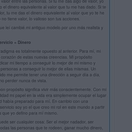
 valor entre las personas. Si tu me das algo de valor, yo
o el dinero equivalente al valor que tu me has dado. Si te
or, tu me das el dinero equivalente al valor que yo te he
 no tiene valor, lo valioso son tus acciones.
 que leí cambié mi antiguo modelo por uno más realista y
ervicio = Dinero
adigma es totalmente opuesto al anterior. Para mí, mi
l corazón de estas nuevas creencias. Mi propósito
dicar mi tiempo a conseguir lo mejor de mi mismo y
 personas a conseguir lo mejor de ellas mismas. Un
nido me permite tener una dirección a seguir día a día,
o perder nunca de vista.
 con propósito significa vivir más conscientemente. Con mi
lidad mi papel en la vida era simplemente ocupar el lugar
ad había preparado para mí. En cambio con una
servicio soy yo el que creo mi rol en este mundo a partir
os que yo defino para mí mismo.
uede ser cualquier cosa: Ser el mejor nadador, ser
todas las personas que te rodeen, ganar mucho dinero,