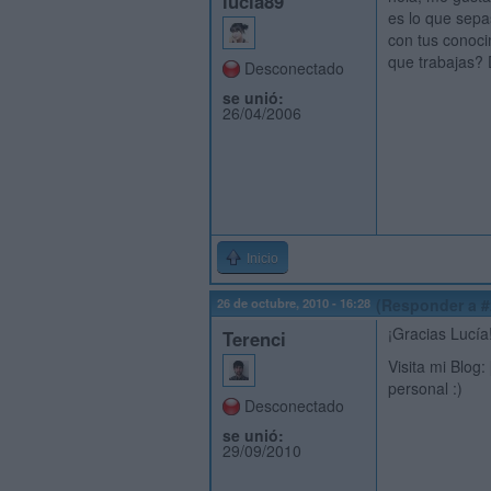
lucia89
es lo que sep
con tus conoci
que trabajas? 
Desconectado
se unió:
26/04/2006
Inicio
26 de octubre, 2010 - 16:28
(Responder a #
¡Gracias Lucía
Terenci
Visita mi Blog:
personal :)
Desconectado
se unió:
29/09/2010