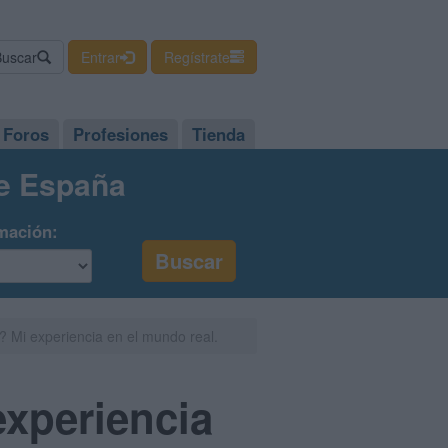
Buscar
Entrar
Regístrate
Foros
Profesiones
Tienda
de España
mación:
? Mi experiencia en el mundo real.
experiencia