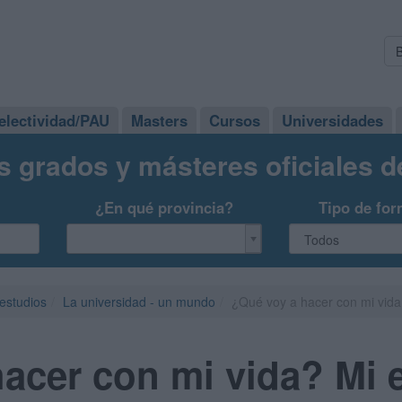
electividad/PAU
Masters
Cursos
Universidades
s grados y másteres oficiales 
¿En qué provincia?
Tipo de for
 estudios
La universidad - un mundo
¿Qué voy a hacer con mi vida
acer con mi vida? Mi 