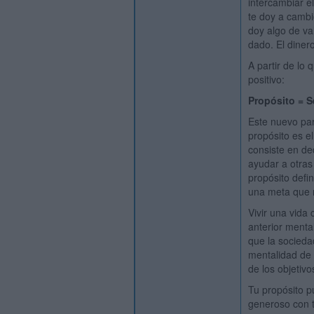
intercambiar el
te doy a cambi
doy algo de val
dado. El dinero
A partir de lo
positivo:
Propósito = S
Este nuevo par
propósito es e
consiste en de
ayudar a otras
propósito defi
una meta que n
Vivir una vida
anterior menta
que la socied
mentalidad de 
de los objetiv
Tu propósito p
generoso con 