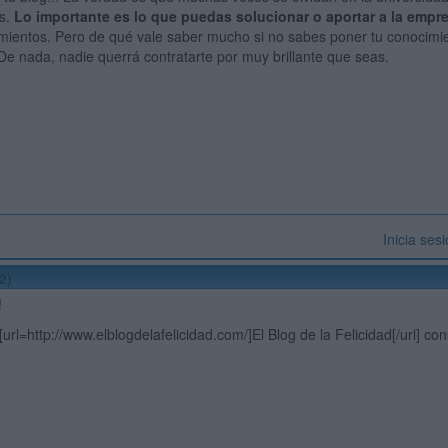
as.
Lo importante es lo que puedas solucionar o aportar a la empr
mientos. Pero de qué vale saber mucho si no sabes poner tu conocimien
De nada, nadie querrá contratarte por muy brillante que seas.
Inicia ses
2)
!
 [url=http://www.elblogdelafelicidad.com/]El Blog de la Felicidad[/url] co