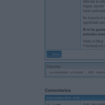
disfrutar la vi
hagas, ayudar
hacer películas
No importa el 
significado para
Si te ha gust
artículos inte
Visita mi Blog:
Felicidad[/url]
Inicio
Etiquetas:
La universidad - un mundo
ADE - Admini
Comentarios
25 de octubre, 2010 - 14:20
hola, me gusta