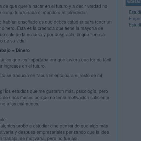
este
ea de que quería hacer en el futuro y a decir verdad no
Estud
de como funcionaba el mundo a mi alrededor.
Empr
e habían enseñado es que debes estudiar para tener un
Estudi
r dinero. Esta es la creencia que tiene la mayoría de
o sale de la escuela y por desgracia, la que tiene la
to de su vida:
abajo = Dinero
o único que les importaba era que tuviera una forma fácil
er ingresos en el futuro.
to se traducía en “aburrimiento para el resto de mi
gí los estudios que me gustaron más, psicología, pero
bo de unos meses porque no tenía motivación suficiente
rme a los exámenes.
elo
guientes probé a estudiar cine pensando que algo más
otivaría y después empresariales pensando que la idea
n trabajo me motivaría, pero no fue así.