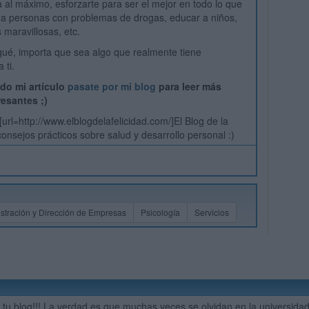
da al máximo, esforzarte para ser el mejor en todo lo que
 a personas con problemas de drogas, educar a niños,
 maravillosas, etc.
qué, importa que sea algo que realmente tiene
 ti.
ado mi artículo
pasate por mi blog
para leer más
resantes ;)
 [url=http://www.elblogdelafelicidad.com/]El Blog de la
 consejos prácticos sobre salud y desarrollo personal :)
stración y Dirección de Empresas
Psicología
Servicios
 tu blog!!! La verdad es que muchas veces se olvidan en la universidad