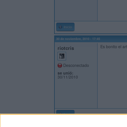
Inicio
30 de noviembre, 2010 - 17:45
Es bonito el ar
riotcris
Desconectado
se unió:
30/11/2010
Inicio