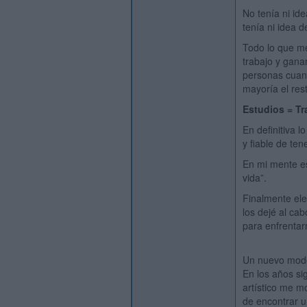
No tenía ni id
tenía ni idea 
Todo lo que m
trabajo y gana
personas cuand
mayoría el res
Estudios = Tr
En definitiva l
y fiable de ten
En mi mente es
vida”.
Finalmente ele
los dejé al ca
para enfrenta
Un nuevo mod
En los años si
artístico me m
de encontrar u