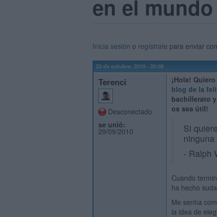
en el mundo 
Inicia sesión
o
regístrate
para enviar co
23 de octubre, 2010 - 20:08
¡Hola! Quiero
Terenci
blog de la fel
bachillerato 
os sea útil!
Desconectado
se unió:
Si quier
29/09/2010
ninguna
- Ralph
Cuando terminé
ha hecho sudar
Me sentía como
la idea de ele