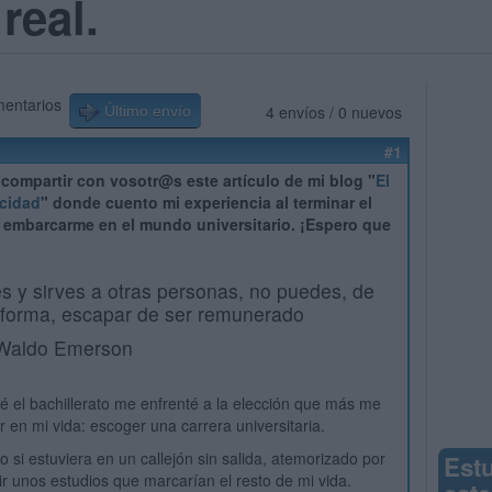
real.
mentarios
4 envíos / 0 nuevos
Último envío
#1
 compartir con vosotr@s este artículo de mi blog "
El
icidad
" donde cuento mi experiencia al terminar el
y embarcarme en el mundo universitario. ¡Espero que
es y sirves a otras personas, no puedes, de
 forma, escapar de ser remunerado
 Waldo Emerson
 el bachillerato me enfrenté a la elección que más me
 en mi vida: escoger una carrera universitaria.
 si estuviera en un callejón sin salida, atemorizado por
Est
gir unos estudios que marcarían el resto de mi vida.