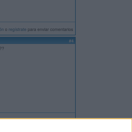
ión
o
regístrate
para enviar comentarios
#4
s??
ión
o
regístrate
para enviar comentarios