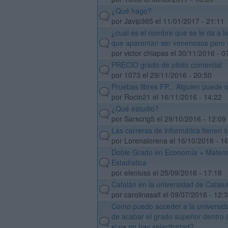
¿Qué hago?
default
por Javip365 el 11/01/2017 - 21:11
¿cual es el nombre que se le da a l
default
que aparentan ser venenosos pero 
por victor chiapas el 30/11/2016 - 0
PRECIO grado de piloto comercial
default
por 1073 el 29/11/2016 - 20:50
Pruebas libres FP... Alguien puede 
default
por Rocio21 el 16/11/2016 - 14:22
¿Qué estudio?
default
por Sarscrig5 el 29/10/2016 - 12:09
Las carreras de informática tienen sa
default
por Lorenalorena el 16/10/2016 - 1
Doble Grado en Economía + Matemá
default
Estadística
por eleniuss el 25/09/2016 - 17:18
Catalán en la universidad de Catalu
default
por carolinasalt el 09/07/2016 - 12:
Como puedo acceder a la universi
de acabar el grado superior dentro 
default
si ya no hay selectividad?