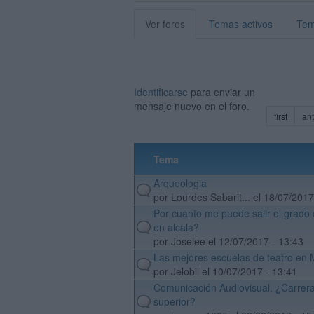
Ver foros
Temas activos
Tem
Identificarse
para enviar un
mensaje nuevo en el foro.
first
ant
Tema
Arqueologia
default
por Lourdes Sabarit... el 18/07/2017
Por cuanto me puede salir el grad
default
en alcala?
por Joselee el 12/07/2017 - 13:43
Las mejores escuelas de teatro en 
default
por Jelobil el 10/07/2017 - 13:41
Comunicación Audiovisual. ¿Carrer
default
superior?