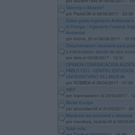
por lauramr1995 el 09/06/2017 - 15
Valencia o Alicante?
default
por PaulaCM el 08/06/2017 - 22:35
Doble grado Ingeniería Ambiental e 
la Energía / Ingenieria Forestal /Ing
default
Ambiental
por lorena_20 el 06/06/2017 - 10:15
Documentacion necesaria para prem
default
y matriculacion siendo de otra com
por dela el 05/06/2017 - 12:31
OPINION COMUNICACION AUDIOV
PABLO CEU - CENTRO ESTUDIOS
default
UNIVERSITARIO VILLANUEVA
por ROBBEA el 28/04/2017 - 07:24
INEF
default
por Ivanmaestro1 el 23/04/2017 - 1
Becas Europa
default
por aroundworld el 21/03/2017 - 20
Mecánica del automovil a distancia
default
por mendoza_ricardo18 el 09/03/20
Subir nota
default
por Toni6 el 08/03/2017 - 16:09