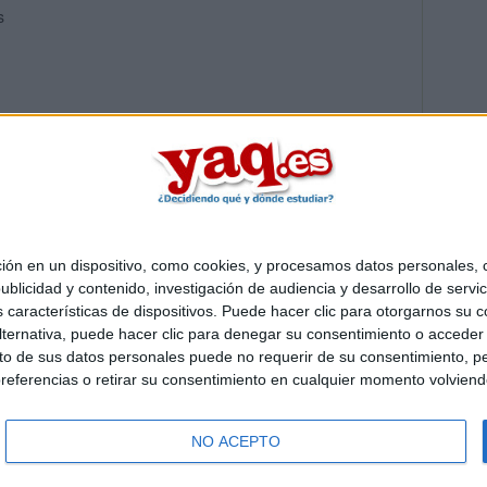
s
 en un dispositivo, como cookies, y procesamos datos personales, co
Quiénes somos
|
Contactar
|
Anúnciate
blicidad y contenido, investigación de audiencia y desarrollo de servic
o legal
|
Politica de privacidad
|
Condiciones generales
|
Política de co
as características de dispositivos. Puede hacer clic para otorgarnos su
s Mediterráneo S.L.
- Diego de León 47 - 28006 Madrid [ESPAÑA] - T
ternativa, puede hacer clic para denegar su consentimiento o acceder
 de sus datos personales puede no requerir de su consentimiento, per
referencias o retirar su consentimiento en cualquier momento volviendo 
NO ACEPTO