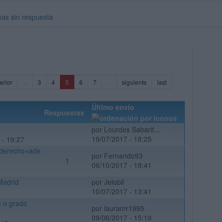
as sin respuesta
(current)
erior
...
3
4
5
6
7
...
siguiente
last
Último envío
Respuestas
por Lourdes Sabarit...
19/07/2017 - 18:25
 - 19:27
o derecho+ade
por Fernando93
1
06/10/2017 - 18:41
Madrid
por Jelobil
10/07/2017 - 13:41
a o grado
por lauramr1995
09/06/2017 - 15:19