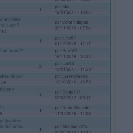
por Kini
1
12/01/2017 - 16:06
os animales
por victor chiapas
no lo son?
30/11/2016 - 07:04
7:04
por lucia89
1
01/12/2016 - 17:17
orientarme??
por Rocio21
16/11/2016 - 14:22
por Luc93
2
19/01/2017 - 11:39
lida laboral.
por Lorenalorena
16/10/2016 - 16:59
6:59
ticas y
por Dani2797
1
02/03/2017 - 09:17
ña
por Nuria Gonzalez
1
11/07/2016 - 11:09
38
dad después
de dos años,
por Montserrat15
1
20/05/2019 - 13:45