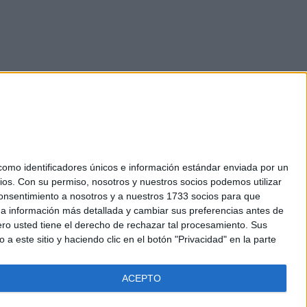
mo identificadores únicos e información estándar enviada por un
ios.
Con su permiso, nosotros y nuestros socios podemos utilizar
okies
 consentimiento a nosotros y a nuestros 1733 socios para que
el. +34 91 593 2767
 a información más detallada y cambiar sus preferencias antes de
o usted tiene el derecho de rechazar tal procesamiento. Sus
a este sitio y haciendo clic en el botón "Privacidad" en la parte
ACEPTO