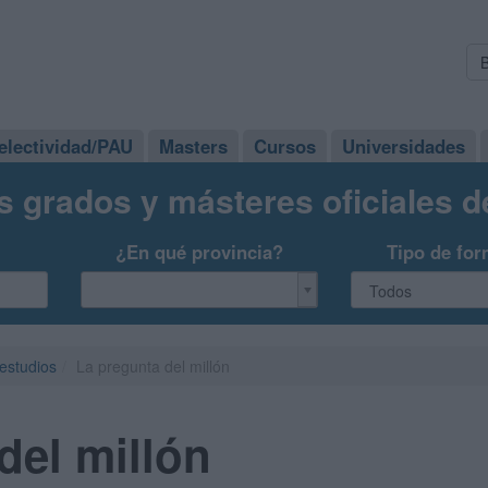
electividad/PAU
Masters
Cursos
Universidades
s grados y másteres oficiales 
¿En qué provincia?
Tipo de for
 estudios
La pregunta del millón
del millón