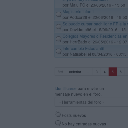
por Malu PC el 23/06/2016 - 15:58
Magisterio infantil
default
por Addcor28 el 22/06/2016 - 18:50
Se puede cursar bachiller y FP a la
default
por Davidmm96 el 15/06/2016 - 15:
Colegios Mayores o Residencias en
default
por HerrBado el 26/05/2016 - 12:07
Intercambio Estudiantil
default
por Natisabel el 08/04/2016 - 03:15
(current)
first
anterior
...
3
4
5
6
Identificarse
para enviar un
mensaje nuevo en el foro.
Posts nuevos
No hay entradas nuevas