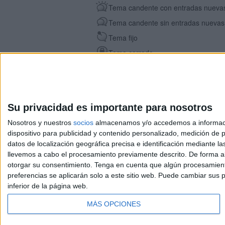
Tema candente con entradas nueva
Tema candente sin entradas nuevas
Tema fijo
Tema cerrado
Su privacidad es importante para nosotros
Nosotros y nuestros
socios
almacenamos y/o accedemos a información
dispositivo para publicidad y contenido personalizado, medición de pu
Avis
datos de localización geográfica precisa e identificación mediante l
© 2003-2026
Compá
llevemos a cabo el procesamiento previamente descrito. De forma al
otorgar su consentimiento.
Tenga en cuenta que algún procesamiento
preferencias se aplicarán solo a este sitio web. Puede cambiar sus p
inferior de la página web.
MÁS OPCIONES