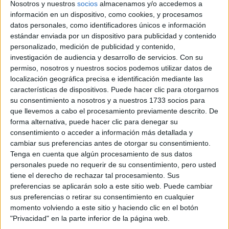
por Iririri el 15/06/2023 - 18:14
Nosotros y nuestros
socios
almacenamos y/o accedemos a
Matemáticas CCSS Fase específica
información en un dispositivo, como cookies, y procesamos
default
4
por MIRSA1133 el 08/06/2023 - 20:37
datos personales, como identificadores únicos e información
Nota de selectividad de diferentes
estándar enviada por un dispositivo para publicidad y contenido
default
convocatorias
4
personalizado, medición de publicidad y contenido,
por Enfe5 el 07/06/2023 - 17:42
investigación de audiencia y desarrollo de servicios.
Con su
cambio de modalidad en el bachillerato
permiso, nosotros y nuestros socios podemos utilizar datos de
default
por ssmm el 07/06/2023 - 15:05
localización geográfica precisa e identificación mediante las
Asignaturas fase específica
características de dispositivos. Puede hacer clic para otorgarnos
default
por scubadiver332 el 03/06/2023 - 01:45
su consentimiento a nosotros y a nuestros 1733 socios para
Cuestiones historia de españa evau madrid
que llevemos a cabo el procesamiento previamente descrito. De
default
por doloresc05 el 28/05/2023 - 17:07
forma alternativa, puede hacer clic para denegar su
consentimiento o acceder a información más detallada y
FP Y... ¿SELECTIVIDAD?
default
1
por KikiMatias el 21/05/2023 - 18:43
cambiar sus preferencias antes de otorgar su consentimiento.
Tenga en cuenta que algún procesamiento de sus datos
ME PRESENTO OTRA VEZ A LA
default
personales puede no requerir de su consentimiento, pero usted
SELECTIVIDAD Y TENGO DUDAS
1
por andreavalero2004 el 09/05/2023 - 10:26
tiene el derecho de rechazar tal procesamiento. Sus
preferencias se aplicarán solo a este sitio web. Puede cambiar
Duda fases Selectividad
default
3
sus preferencias o retirar su consentimiento en cualquier
por Pececillo el 30/04/2023 - 17:51
momento volviendo a este sitio y haciendo clic en el botón
Cambio de carrera
default
"Privacidad" en la parte inferior de la página web.
por bonillazz el 18/04/2023 - 21:05