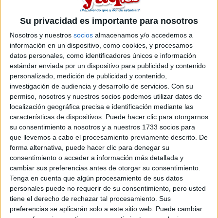
másters en ciencia cognitiva entre los que puedes elegir. Estos
estudios están asociados a la rama de Ciencias sociales y
Su privacidad es importante para nosotros
jurídicas.
Máster Universitario en Ciencia
Nosotros y nuestros
socios
almacenamos y/o accedemos a
Presencial |
Girona
información en un dispositivo, como cookies, y procesamos
Cognitiva y Lenguaje
datos personales, como identificadores únicos e información
UNIVERSITAT DE GIRONA
(Universidad Pública)
estándar enviada por un dispositivo para publicidad y contenido
Tipo:
Máster
personalizado, medición de publicidad y contenido,
investigación de audiencia y desarrollo de servicios.
Con su
Pídeles información ¡GRATIS!
permiso, nosotros y nuestros socios podemos utilizar datos de
localización geográfica precisa e identificación mediante las
características de dispositivos. Puede hacer clic para otorgarnos
Seleccionar por provincia
su consentimiento a nosotros y a nuestros 1733 socios para
que llevemos a cabo el procesamiento previamente descrito. De
Barcelona
(6)
forma alternativa, puede hacer clic para denegar su
Girona
(1)
consentimiento o acceder a información más detallada y
Illes Balears
(1)
cambiar sus preferencias antes de otorgar su consentimiento.
Madrid
(2)
Tenga en cuenta que algún procesamiento de sus datos
Tarragona
(1)
personales puede no requerir de su consentimiento, pero usted
tiene el derecho de rechazar tal procesamiento. Sus
preferencias se aplicarán solo a este sitio web. Puede cambiar