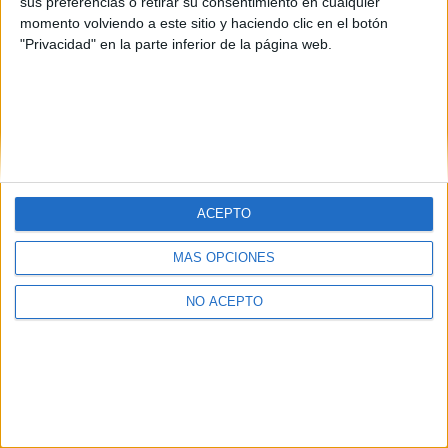
sus preferencias o retirar su consentimiento en cualquier
momento volviendo a este sitio y haciendo clic en el botón
"Privacidad" en la parte inferior de la página web.
Quiénes somos
|
Contactar
|
Anúnciate
ACEPTO
Aviso legal
|
Politica de privacidad
|
Condiciones generales
|
Política
de cookies
MÁS OPCIONES
© 2003-2026
Compás Mediterráneo S.L.
- Diego de León 47 - 28006
Madrid [ESPAÑA] - Tel. +34 91 593 2767
NO ACEPTO