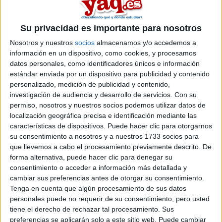
area de ciencia cognitiva
.
Si quieres
ampliar tu búsqueda a toda España
, hay otros 10
másters en ciencia cognitiva entre los que puedes elegir. Estos
Su privacidad es importante para nosotros
estudios están asociados a la rama de Ciencias, Ciencias
Nosotros y nuestros
socios
almacenamos y/o accedemos a
sociales y jurídicas.
información en un dispositivo, como cookies, y procesamos
Máster Universitario en
Presencial |
Illes Balears
datos personales, como identificadores únicos e información
Cognición y Evolución Humana
estándar enviada por un dispositivo para publicidad y contenido
personalizado, medición de publicidad y contenido,
UNIVERSITAT DE LES ILLES BALEARS
(Universidad Pública)
investigación de audiencia y desarrollo de servicios.
Con su
Tipo:
Máster
permiso, nosotros y nuestros socios podemos utilizar datos de
Pídeles información ¡GRATIS!
localización geográfica precisa e identificación mediante las
características de dispositivos. Puede hacer clic para otorgarnos
su consentimiento a nosotros y a nuestros 1733 socios para
Seleccionar por provincia
que llevemos a cabo el procesamiento previamente descrito. De
forma alternativa, puede hacer clic para denegar su
Barcelona
(6)
consentimiento o acceder a información más detallada y
Girona
(1)
cambiar sus preferencias antes de otorgar su consentimiento.
Illes Balears
(1)
Tenga en cuenta que algún procesamiento de sus datos
Madrid
(2)
personales puede no requerir de su consentimiento, pero usted
Tarragona
(1)
tiene el derecho de rechazar tal procesamiento. Sus
preferencias se aplicarán solo a este sitio web. Puede cambiar