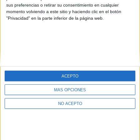
sus preferencias o retirar su consentimiento en cualquier
momento volviendo a este sitio y haciendo clic en el botón
"Privacidad" en la parte inferior de la página web.
ACEPTO
Quiénes somos
|
Contactar
|
Anúnciate
Aviso legal
|
Politica de privacidad
|
Condiciones generales
|
Política
MÁS OPCIONES
de cookies
© 2003-2026
Compás Mediterráneo S.L.
- Diego de León 47 - 28006
NO ACEPTO
Madrid [ESPAÑA] - Tel. +34 91 593 2767