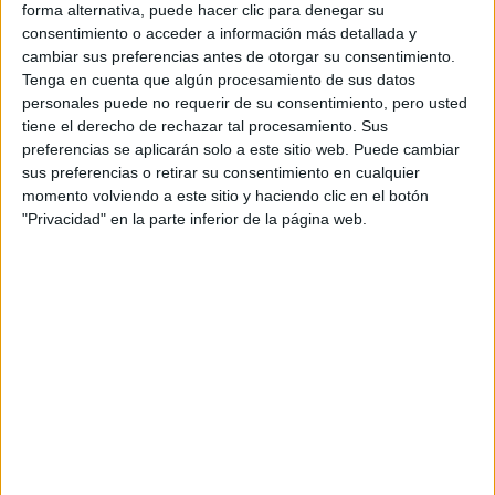
forma alternativa, puede hacer clic para denegar su
Barcelona
(7)
consentimiento o acceder a información más detallada y
Burgos
(1)
cambiar sus preferencias antes de otorgar su consentimiento.
Cáceres
(1)
Tenga en cuenta que algún procesamiento de sus datos
Córdoba
(5)
Ciudad Real
(1)
personales puede no requerir de su consentimiento, pero usted
Cádiz
(1)
tiene el derecho de rechazar tal procesamiento. Sus
Granada
(2)
preferencias se aplicarán solo a este sitio web. Puede cambiar
Girona
(1)
sus preferencias o retirar su consentimiento en cualquier
León
(1)
momento volviendo a este sitio y haciendo clic en el botón
Lleida
(1)
"Privacidad" en la parte inferior de la página web.
Madrid
(5)
Málaga
(2)
Murcia
(1)
Navarra
(1)
Ourense
(1)
Palencia
(1)
Pontevedra
(1)
Santa Cruz de Tenerife
(1)
Sevilla
(2)
Valencia
(4)
Vizcaya
(1)
Zaragoza
(1)