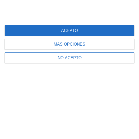
ACEPTO
MÁS OPCIONES
NO ACEPTO
Quiénes somos
|
Contactar
|
Anúnciate
Aviso legal
|
Politica de privacidad
|
Condiciones generales
|
Política
de cookies
© 2003-2026
Compás Mediterráneo S.L.
- Diego de León 47 - 28006
Madrid [ESPAÑA] - Tel. +34 91 593 2767