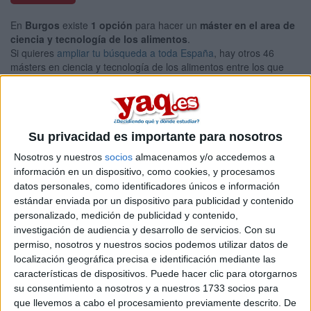
En
Burgos
existe
1 opción
para hacer un
máster en el area de
ciencia y tecnología de los alimentos
.
Si quieres
ampliar tu búsqueda a toda España
, hay otros 46
másters en ciencia y tecnología de los alimentos entre los que
puedes elegir. Estos estudios están asociados a la rama de
Ciencias de la salud.
Máster Universitario en
Presencial |
Burgos
Seguridad y Biotecnología Alimentarias
Su privacidad es importante para nosotros
UNIVERSIDAD DE BURGOS
(Universidad Pública)
Nosotros y nuestros
socios
almacenamos y/o accedemos a
Tipo:
Máster
información en un dispositivo, como cookies, y procesamos
datos personales, como identificadores únicos e información
Pídeles información ¡GRATIS!
estándar enviada por un dispositivo para publicidad y contenido
personalizado, medición de publicidad y contenido,
investigación de audiencia y desarrollo de servicios.
Con su
Seleccionar por provincia
permiso, nosotros y nuestros socios podemos utilizar datos de
localización geográfica precisa e identificación mediante las
Alicante
(1)
características de dispositivos. Puede hacer clic para otorgarnos
Almería
(2)
su consentimiento a nosotros y a nuestros 1733 socios para
Asturias
(1)
que llevemos a cabo el procesamiento previamente descrito. De
Ávila
(1)