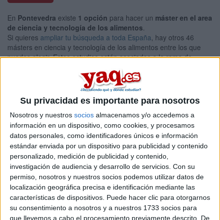
En
Pontevedra
existe
1 opción
para hacer un
máster en el area
de ciencia y tecnología de los alimentos
.
Si quieres
ampliar tu búsqueda a toda España
, hay otros 46
másters en ciencia y tecnología de los alimentos entre los que
puedes elegir. Estos estudios están asociados a la rama de
Ciencias de la salud.
Máster Universitario en
Presencial |
Pontevedra
Ciencia y Tecnología de Conservación de
Su privacidad es importante para nosotros
Productos de la Pesca
Nosotros y nuestros
socios
almacenamos y/o accedemos a
UNIVERSIDADE DE VIGO
(Universidad Pública)
información en un dispositivo, como cookies, y procesamos
Tipo:
Máster
datos personales, como identificadores únicos e información
estándar enviada por un dispositivo para publicidad y contenido
Pídeles información ¡GRATIS!
personalizado, medición de publicidad y contenido,
investigación de audiencia y desarrollo de servicios.
Con su
permiso, nosotros y nuestros socios podemos utilizar datos de
Seleccionar por provincia
localización geográfica precisa e identificación mediante las
características de dispositivos. Puede hacer clic para otorgarnos
Alicante
(1)
su consentimiento a nosotros y a nuestros 1733 socios para
Almería
(2)
que llevemos a cabo el procesamiento previamente descrito. De