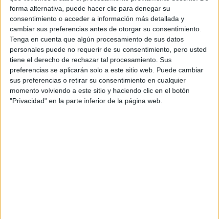
Asturias
(1)
forma alternativa, puede hacer clic para denegar su
Ávila
(1)
consentimiento o acceder a información más detallada y
Barcelona
(7)
cambiar sus preferencias antes de otorgar su consentimiento.
Burgos
(1)
Cáceres
(1)
Tenga en cuenta que algún procesamiento de sus datos
Córdoba
(5)
personales puede no requerir de su consentimiento, pero usted
Ciudad Real
(1)
tiene el derecho de rechazar tal procesamiento. Sus
Cádiz
(1)
preferencias se aplicarán solo a este sitio web. Puede cambiar
Granada
(2)
sus preferencias o retirar su consentimiento en cualquier
Girona
(1)
momento volviendo a este sitio y haciendo clic en el botón
León
(1)
"Privacidad" en la parte inferior de la página web.
Lleida
(1)
Madrid
(5)
Málaga
(2)
Murcia
(1)
Navarra
(1)
Ourense
(1)
Palencia
(1)
Pontevedra
(1)
Santa Cruz de Tenerife
(1)
Sevilla
(2)
Valencia
(4)
Vizcaya
(1)