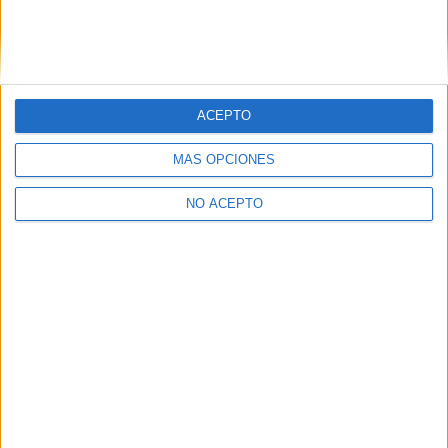
Zaragoza
(1)
ACEPTO
MÁS OPCIONES
NO ACEPTO
Quiénes somos
|
Contactar
|
Anúnciate
Aviso legal
|
Politica de privacidad
|
Condiciones generales
|
Política
de cookies
© 2003-2026
Compás Mediterráneo S.L.
- Diego de León 47 - 28006
Madrid [ESPAÑA] - Tel. +34 91 593 2767