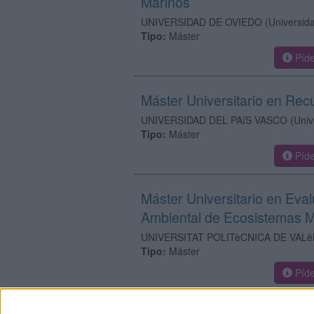
Marinos
UNIVERSIDAD DE OVIEDO
(Universid
Tipo:
Máster
Píde
Máster Universitario en Rec
UNIVERSIDAD DEL PAíS VASCO
(Univ
Tipo:
Máster
Píde
Máster Universitario en Eva
Ambiental de Ecosistemas M
UNIVERSITAT POLITèCNICA DE VALè
Tipo:
Máster
Píde