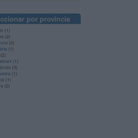
ccionar por provincia
te
(1)
as
(2)
lona
(2)
bria
(1)
(2)
Balears
(1)
almas
(3)
vedra
(1)
cia
(1)
ya
(2)