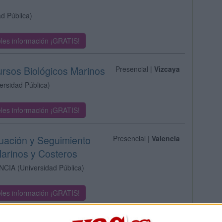
ad Pública)
les información ¡GRATIS!
ursos Biológicos Marinos
Presencial |
Vizcaya
ersidad Pública)
les información ¡GRATIS!
luación y Seguimiento
Presencial |
Valencia
arinos y Costeros
NCIA
(Universidad Pública)
les información ¡GRATIS!