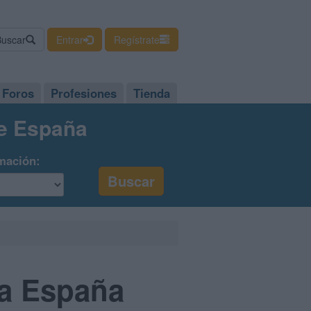
Buscar
Entrar
Regístrate
Foros
Profesiones
Tienda
de España
mación:
da España