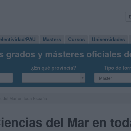
electividad/PAU
Masters
Cursos
Universidades
s grados y másteres oficiales 
¿En qué provincia?
Tipo de for
s del Mar en toda España
iencias del Mar en to