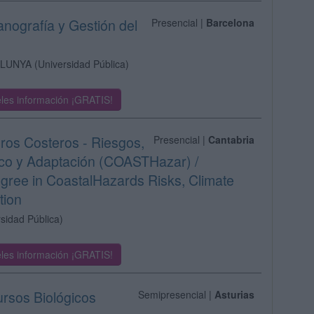
anografía y Gestión del
Presencial |
Barcelona
ALUNYA
(Universidad Pública)
les información ¡GRATIS!
gros Costeros - Riesgos,
Presencial |
Cantabria
ico y Adaptación (COASTHazar) /
ree in CoastalHazards Risks, Climate
tion
sidad Pública)
les información ¡GRATIS!
ursos Biológicos
Semipresencial |
Asturias