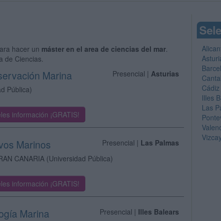
Sele
Alican
ara hacer un
máster en el area de ciencias del mar
.
Asturi
a de Ciencias.
Barce
servación Marina
Presencial |
Asturias
Canta
Cádiz
ad Pública)
Illes 
Las P
les información ¡GRATIS!
Ponte
Valen
Vizca
ivos Marinos
Presencial |
Las Palmas
RAN CANARIA
(Universidad Pública)
les información ¡GRATIS!
logía Marina
Presencial |
Illes Balears