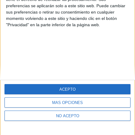
Pontevedra
(1)
preferencias se aplicarán solo a este sitio web. Puede cambiar
Valencia
(1)
sus preferencias o retirar su consentimiento en cualquier
Vizcaya
(2)
momento volviendo a este sitio y haciendo clic en el botón
"Privacidad" en la parte inferior de la página web.
ACEPTO
Quiénes somos
|
Contactar
|
Anúnciate
MÁS OPCIONES
Aviso legal
|
Politica de privacidad
|
Condiciones generales
|
Política
de cookies
NO ACEPTO
© 2003-2026
Compás Mediterráneo S.L.
- Diego de León 47 - 28006
Madrid [ESPAÑA] - Tel. +34 91 593 2767