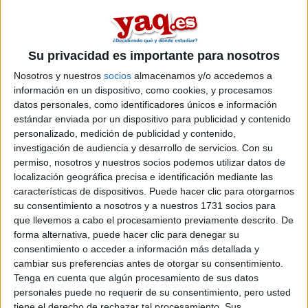
másters en ciencias del mar entre los que puedes elegir. Estos
estudios están asociados a la rama de Ciencias.
Máster Universitario en
Presencial |
Valencia
Evaluación y Seguimiento Ambiental de
Su privacidad es importante para nosotros
Ecosistemas Marinos y Costeros
Nosotros y nuestros
socios
almacenamos y/o accedemos a
información en un dispositivo, como cookies, y procesamos
UNIVERSITAT POLITèCNICA DE VALèNCIA
(Universidad
datos personales, como identificadores únicos e información
Pública)
estándar enviada por un dispositivo para publicidad y contenido
Tipo:
Máster
personalizado, medición de publicidad y contenido,
Pídeles información ¡GRATIS!
investigación de audiencia y desarrollo de servicios.
Con su
permiso, nosotros y nuestros socios podemos utilizar datos de
localización geográfica precisa e identificación mediante las
Seleccionar por provincia
características de dispositivos. Puede hacer clic para otorgarnos
su consentimiento a nosotros y a nuestros 1731 socios para
Alicante
(1)
que llevemos a cabo el procesamiento previamente descrito. De
Asturias
(2)
forma alternativa, puede hacer clic para denegar su
Barcelona
(2)
consentimiento o acceder a información más detallada y
Cantabria
(1)
cambiar sus preferencias antes de otorgar su consentimiento.
Cádiz
(2)
Tenga en cuenta que algún procesamiento de sus datos
Illes Balears
(1)
personales puede no requerir de su consentimiento, pero usted
Las Palmas
(3)
tiene el derecho de rechazar tal procesamiento. Sus