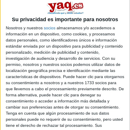
másters en ciencias del mar entre los que puedes elegir. Estos
estudios están asociados a la rama de Ciencias.
Máster Universitario en
Presencial |
Alicante
Su privacidad es importante para nosotros
Gestión Pesquera Sostenible
Nosotros y nuestros
socios
almacenamos y/o accedemos a
UNIVERSIDAD DE ALICANTE
(Universidad Pública)
información en un dispositivo, como cookies, y procesamos
Tipo:
Máster
datos personales, como identificadores únicos e información
estándar enviada por un dispositivo para publicidad y contenido
Pídeles información ¡GRATIS!
personalizado, medición de publicidad y contenido,
investigación de audiencia y desarrollo de servicios.
Con su
permiso, nosotros y nuestros socios podemos utilizar datos de
Seleccionar por provincia
localización geográfica precisa e identificación mediante las
características de dispositivos. Puede hacer clic para otorgarnos
Alicante
(1)
su consentimiento a nosotros y a nuestros 1733 socios para
Asturias
(2)
que llevemos a cabo el procesamiento previamente descrito. De
Barcelona
(2)
forma alternativa, puede hacer clic para denegar su
Cantabria
(1)
consentimiento o acceder a información más detallada y
Cádiz
(2)
Illes Balears
(1)
cambiar sus preferencias antes de otorgar su consentimiento.
Las Palmas
(3)
Tenga en cuenta que algún procesamiento de sus datos
Pontevedra
(1)
personales puede no requerir de su consentimiento, pero usted
Valencia
(1)
tiene el derecho de rechazar tal procesamiento. Sus