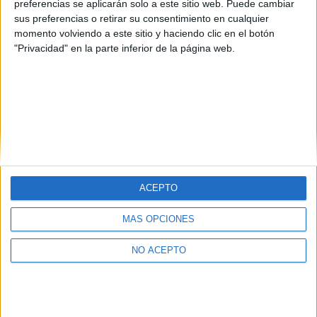
Vizcaya
(2)
preferencias se aplicarán solo a este sitio web. Puede cambiar
sus preferencias o retirar su consentimiento en cualquier
momento volviendo a este sitio y haciendo clic en el botón
"Privacidad" en la parte inferior de la página web.
ACEPTO
Quiénes somos
|
Contactar
|
Anúnciate
Aviso legal
|
Politica de privacidad
|
Condiciones generales
|
Política
MÁS OPCIONES
de cookies
© 2003-2026
Compás Mediterráneo S.L.
- Diego de León 47 - 28006
NO ACEPTO
Madrid [ESPAÑA] - Tel. +34 91 593 2767