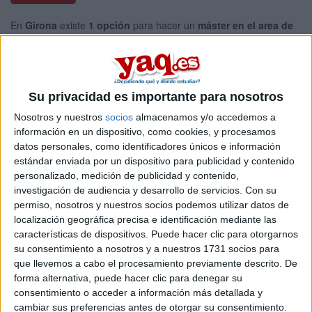
En
Girona
existe
1 opción
para hacer un
máster en el area de
ciencias políticas y de la administración pública
.
Si quieres
ampliar tu búsqueda a toda España
, hay otros 54
másters en ciencias políticas y de la administración pública entre
los que puedes elegir. Estos estudios están asociados a la rama
de Ciencias sociales y jurídicas.
Su privacidad es importante para nosotros
Máster Universitario en
Presencial |
Girona
Nosotros y nuestros
socios
almacenamos y/o accedemos a
información en un dispositivo, como cookies, y procesamos
Ciudadanía y Derechos Humanos: Ética y
datos personales, como identificadores únicos e información
Política
estándar enviada por un dispositivo para publicidad y contenido
UNIVERSITAT DE GIRONA
(Universidad Pública)
personalizado, medición de publicidad y contenido,
Tipo:
Máster
investigación de audiencia y desarrollo de servicios.
Con su
permiso, nosotros y nuestros socios podemos utilizar datos de
Pídeles información ¡GRATIS!
localización geográfica precisa e identificación mediante las
características de dispositivos. Puede hacer clic para otorgarnos
su consentimiento a nosotros y a nuestros 1731 socios para
Seleccionar por provincia
que llevemos a cabo el procesamiento previamente descrito. De
forma alternativa, puede hacer clic para denegar su
Barcelona
(19)
consentimiento o acceder a información más detallada y
A Coruña
(1)
cambiar sus preferencias antes de otorgar su consentimiento.