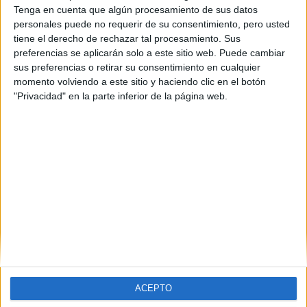
Castellón
(1)
Tenga en cuenta que algún procesamiento de sus datos
Cádiz
(1)
personales puede no requerir de su consentimiento, pero usted
Girona
(1)
tiene el derecho de rechazar tal procesamiento. Sus
Madrid
(20)
preferencias se aplicarán solo a este sitio web. Puede cambiar
Murcia
(1)
sus preferencias o retirar su consentimiento en cualquier
Navarra
(1)
momento volviendo a este sitio y haciendo clic en el botón
Pontevedra
(1)
La Rioja
(1)
"Privacidad" en la parte inferior de la página web.
Salamanca
(3)
Sevilla
(1)
Valencia
(2)
Vizcaya
(1)
Zaragoza
(1)
ACEPTO