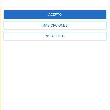
ACEPTO
MÁS OPCIONES
NO ACEPTO
Quiénes somos
|
Contactar
|
Anúnciate
Aviso legal
|
Politica de privacidad
|
Condiciones generales
|
Política
de cookies
© 2003-2026
Compás Mediterráneo S.L.
- Diego de León 47 - 28006
Madrid [ESPAÑA] - Tel. +34 91 593 2767