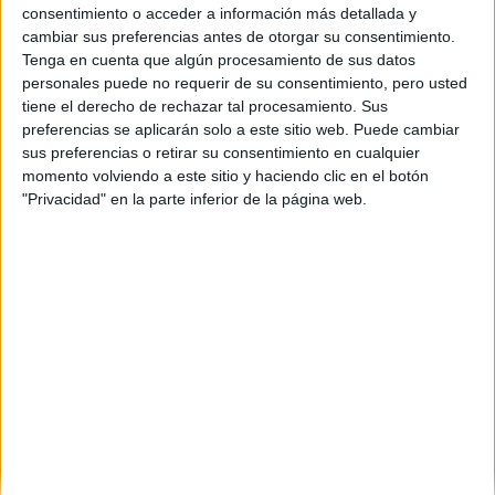
Culturales
consentimiento o acceder a información más detallada y
cambiar sus preferencias antes de otorgar su consentimiento.
UNIVERSITAT POLITèCNICA DE VALèNCIA
(Universidad
Tenga en cuenta que algún procesamiento de sus datos
Pública)
personales puede no requerir de su consentimiento, pero usted
Tipo:
Máster
tiene el derecho de rechazar tal procesamiento. Sus
Pídeles información ¡GRATIS!
preferencias se aplicarán solo a este sitio web. Puede cambiar
sus preferencias o retirar su consentimiento en cualquier
momento volviendo a este sitio y haciendo clic en el botón
Seleccionar por provincia
"Privacidad" en la parte inferior de la página web.
Barcelona
(3)
A Coruña
(1)
Granada
(2)
Madrid
(3)
Murcia
(1)
Santa Cruz de Tenerife
(1)
Sevilla
(2)
Valencia
(2)
Vizcaya
(1)