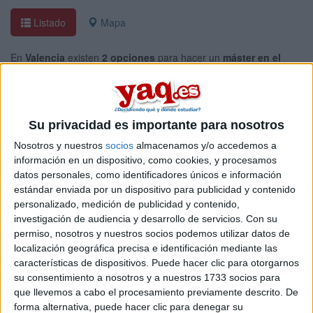
Listado
Mapa
En
Valencia
existen
2 opciones
para hacer un
máster en el
area de conservación y restauración de bienes culturales
.
Si quieres
ampliar tu búsqueda a toda España
, hay otros 14
másters en conservación y restauración de bienes culturales
entre los que puedes elegir. Estos estudios están asociados a la
Su privacidad es importante para nosotros
rama de Artes y humanidades.
Nosotros y nuestros
socios
almacenamos y/o accedemos a
Máster Universitario en
Presencial |
Valencia
información en un dispositivo, como cookies, y procesamos
Conservación del Patrimonio Arquitectónico
datos personales, como identificadores únicos e información
UNIVERSITAT POLITèCNICA DE VALèNCIA
(Universidad
estándar enviada por un dispositivo para publicidad y contenido
Pública)
personalizado, medición de publicidad y contenido,
Tipo:
Máster
investigación de audiencia y desarrollo de servicios.
Con su
permiso, nosotros y nuestros socios podemos utilizar datos de
Pídeles información ¡GRATIS!
localización geográfica precisa e identificación mediante las
características de dispositivos. Puede hacer clic para otorgarnos
Máster Universitario en
su consentimiento a nosotros y a nuestros 1733 socios para
Presencial |
Valencia
que llevemos a cabo el procesamiento previamente descrito. De
Conservación y Restauración de Bienes
forma alternativa, puede hacer clic para denegar su