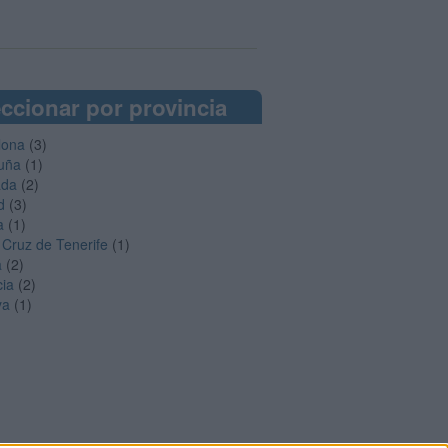
ccionar por provincia
lona
(3)
uña
(1)
ada
(2)
d
(3)
a
(1)
 Cruz de Tenerife
(1)
a
(2)
cia
(2)
ya
(1)