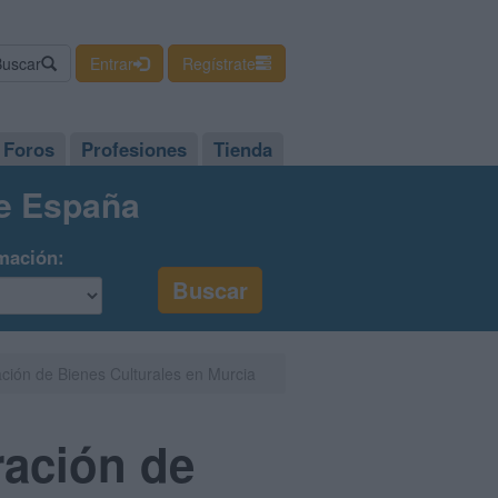
Buscar
Entrar
Regístrate
Foros
Profesiones
Tienda
de España
mación:
ción de Bienes Culturales en Murcia
ración de