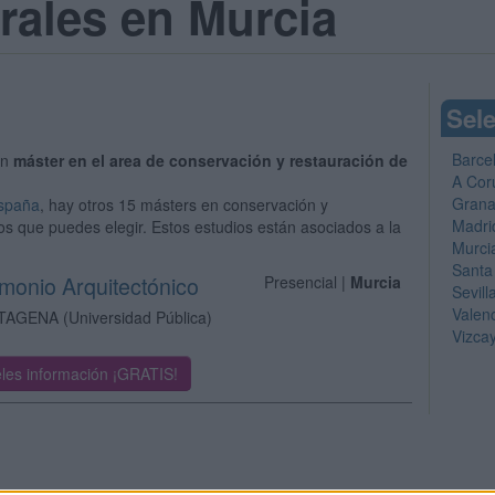
rales en Murcia
Sele
Barce
un
máster en el area de conservación y restauración de
A Cor
Gran
España
, hay otros 15 másters en conservación y
Madri
los que puedes elegir. Estos estudios están asociados a la
Murci
Santa
imonio Arquitectónico
Presencial |
Murcia
Sevill
Valen
RTAGENA
(Universidad Pública)
Vizca
les información ¡GRATIS!