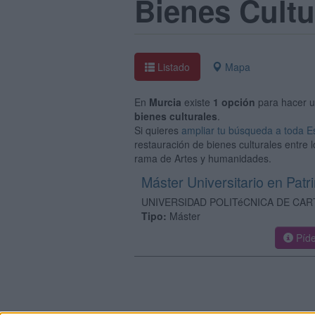
Bienes Cultu
Listado
Mapa
En
Murcia
existe
1 opción
para hacer 
bienes culturales
.
Si quieres
ampliar tu búsqueda a toda 
restauración de bienes culturales entre 
rama de Artes y humanidades.
Máster Universitario en Patr
UNIVERSIDAD POLITéCNICA DE CA
Tipo:
Máster
Píde