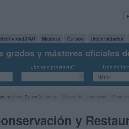
electividad/PAU
Masters
Cursos
Universidades
s grados y másteres oficiales 
¿En qué provincia?
Tipo de for
tauración de Bienes Culturales
Másters de Conservación y Restaura
Conservación y Restau