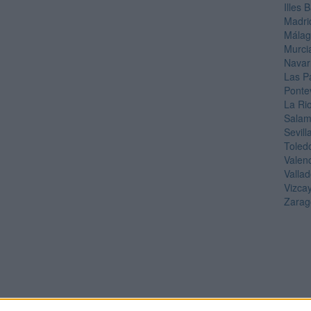
Illes 
Madri
Mála
Murci
Navar
Las P
Ponte
La Ri
Sala
Sevill
Toled
Valen
Vallad
Vizca
Zarag