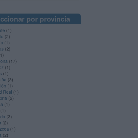
ccionar por provincia
ete
(1)
te
(2)
ía
(1)
as
(2)
1)
lona
(17)
oz
(1)
s
(1)
uña
(3)
llón
(1)
d Real
(1)
bria
(2)
ca
(1)
(1)
ada
(3)
a
(2)
zcoa
(1)
a
(2)