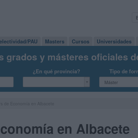
electividad/PAU
Masters
Cursos
Universidades
s grados y másteres oficiales 
¿En qué provincia?
Tipo de for
rs de Economía en Albacete
Economía en Albacete