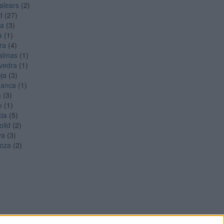
Balears
(2)
d
(27)
ga
(3)
a
(1)
ra
(4)
almas
(1)
vedra
(1)
oja
(3)
manca
(1)
a
(3)
o
(1)
cia
(5)
olid
(2)
ya
(3)
oza
(2)