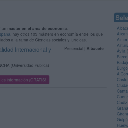
Sele
Albac
r un
máster en el area de economía
.
Alican
España
, hay otros 103 másters en economía entre los que
Almer
iados a la rama de Ciencias sociales y jurídicas.
Asturi
alidad Internacional y
Presencial |
Albacete
Ávila
(
Barce
Badaj
ANCHA
(Universidad Pública)
Burgo
A Cor
Caste
les información ¡GRATIS!
Ciuda
Canta
Cuen
Cádiz
Gran
Giron
Guipú
Huelv