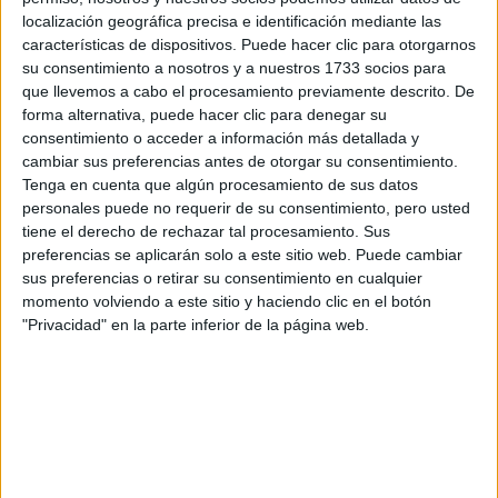
Pídeles información ¡GRATIS!
localización geográfica precisa e identificación mediante las
características de dispositivos. Puede hacer clic para otorgarnos
su consentimiento a nosotros y a nuestros 1733 socios para
Seleccionar por provincia
que llevemos a cabo el procesamiento previamente descrito. De
forma alternativa, puede hacer clic para denegar su
Albacete
(1)
consentimiento o acceder a información más detallada y
Alicante
(2)
cambiar sus preferencias antes de otorgar su consentimiento.
Almería
(1)
Tenga en cuenta que algún procesamiento de sus datos
Asturias
(2)
Ávila
(1)
personales puede no requerir de su consentimiento, pero usted
Barcelona
(17)
tiene el derecho de rechazar tal procesamiento. Sus
Badajoz
(1)
preferencias se aplicarán solo a este sitio web. Puede cambiar
Burgos
(1)
sus preferencias o retirar su consentimiento en cualquier
A Coruña
(3)
momento volviendo a este sitio y haciendo clic en el botón
Castellón
(1)
"Privacidad" en la parte inferior de la página web.
Ciudad Real
(1)
Cantabria
(2)
Cuenca
(1)
Cádiz
(1)
Granada
(3)
Girona
(2)
Guipúzcoa
(1)