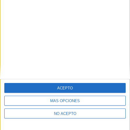
Huelva
(2)
Illes Balears
(2)
Madrid
(27)
Málaga
(3)
Murcia
(1)
Navarra
(4)
Las Palmas
(1)
Pontevedra
(1)
La Rioja
(3)
Salamanca
(1)
Sevilla
(3)
Toledo
(1)
Valencia
(5)
Valladolid
(2)
Vizcaya
(3)
Zaragoza
(2)
ACEPTO
MÁS OPCIONES
NO ACEPTO