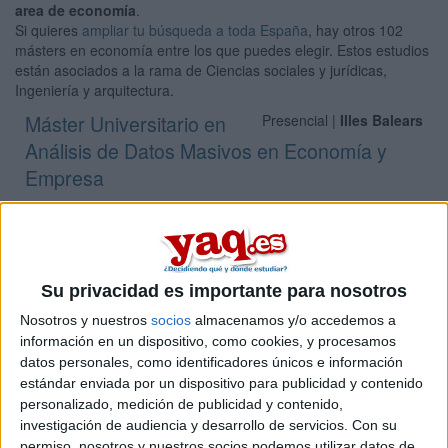
area de economía
.
Si quieres
ampliar tu búsqueda a toda España
, hay otros 102
másters en economía entre los que puedes elegir. Estos estudios
están asociados a la rama de Ciencias sociales y jurídicas,
Ingeniería y arquitectura.
Máster Universitario en
Presencial |
Illes Balears
Análisis de Datos Masivos en Economía y
Empresa
UNIVERSITAT DE LES ILLES BALEARS
(Universidad Pública)
Tipo:
Máster
Pídeles información ¡GRATIS!
Su privacidad es importante para nosotros
Máster Universitario en
Presencial |
Illes Balears
Nosotros y nuestros
socios
almacenamos y/o accedemos a
Economía del Turismo: Monitorización y
información en un dispositivo, como cookies, y procesamos
datos personales, como identificadores únicos e información
Evaluación
estándar enviada por un dispositivo para publicidad y contenido
UNIVERSITAT DE LES ILLES BALEARS
(Universidad Pública)
personalizado, medición de publicidad y contenido,
Tipo:
Máster
investigación de audiencia y desarrollo de servicios.
Con su
permiso, nosotros y nuestros socios podemos utilizar datos de