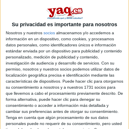
másters en genética entre los que puedes elegir. Estos estudios
están asociados a la rama de Ciencias, Ciencias de la salud.
Máster Universitario en
Presencial |
Salamanca
Biología Celular y Molecular
Su privacidad es importante para nosotros
UNIVERSIDAD DE SALAMANCA
(Universidad Pública)
Nosotros y nuestros
socios
almacenamos y/o accedemos a
Tipo:
Máster
información en un dispositivo, como cookies, y procesamos
datos personales, como identificadores únicos e información
Pídeles información ¡GRATIS!
estándar enviada por un dispositivo para publicidad y contenido
personalizado, medición de publicidad y contenido,
investigación de audiencia y desarrollo de servicios.
Con su
Seleccionar por provincia
permiso, nosotros y nuestros socios podemos utilizar datos de
localización geográfica precisa e identificación mediante las
Almería
(1)
características de dispositivos. Puede hacer clic para otorgarnos
Barcelona
(7)
su consentimiento a nosotros y a nuestros 1731 socios para
A Coruña
(2)
que llevemos a cabo el procesamiento previamente descrito. De
Granada
(2)
forma alternativa, puede hacer clic para denegar su
Lugo
(1)
consentimiento o acceder a información más detallada y
Madrid
(3)
cambiar sus preferencias antes de otorgar su consentimiento.
Málaga
(1)
Tenga en cuenta que algún procesamiento de sus datos
Pontevedra
(1)
Salamanca
(1)
personales puede no requerir de su consentimiento, pero usted