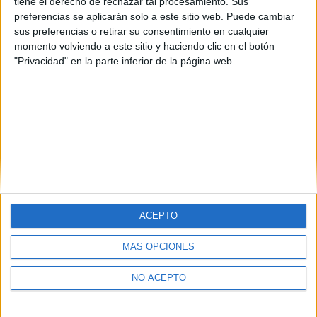
Sevilla
(3)
tiene el derecho de rechazar tal procesamiento. Sus
Tarragona
(2)
preferencias se aplicarán solo a este sitio web. Puede cambiar
Valencia
(4)
sus preferencias o retirar su consentimiento en cualquier
Zaragoza
(1)
momento volviendo a este sitio y haciendo clic en el botón
"Privacidad" en la parte inferior de la página web.
ACEPTO
Quiénes somos
|
Contactar
|
Anúnciate
MÁS OPCIONES
Aviso legal
|
Politica de privacidad
|
Condiciones generales
|
Política
de cookies
NO ACEPTO
© 2003-2026
Compás Mediterráneo S.L.
- Diego de León 47 - 28006
Madrid [ESPAÑA] - Tel. +34 91 593 2767