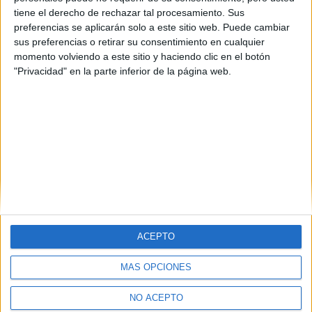
Pontevedra
(1)
tiene el derecho de rechazar tal procesamiento. Sus
Salamanca
(1)
preferencias se aplicarán solo a este sitio web. Puede cambiar
Sevilla
(3)
sus preferencias o retirar su consentimiento en cualquier
Tarragona
(2)
momento volviendo a este sitio y haciendo clic en el botón
Valencia
(4)
"Privacidad" en la parte inferior de la página web.
Zaragoza
(1)
ACEPTO
MÁS OPCIONES
Quiénes somos
|
Contactar
|
Anúnciate
Aviso legal
|
Politica de privacidad
|
Condiciones generales
|
Política
NO ACEPTO
de cookies