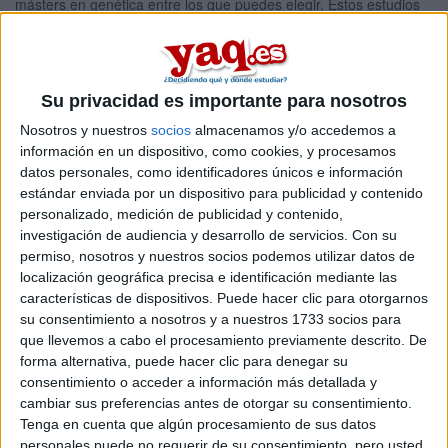
másters en genética entre los que puedes elegir. Estos estudios
están asociados a la rama de Ciencias de la salud.
Máster Universitario en
Online |
Zaragoza
Condicionantes Genéticos, Nutricionales y
Su privacidad es importante para nosotros
Ambientales del Crecimiento y Desarrollo
Nosotros y nuestros
socios
almacenamos y/o accedemos a
NUTRENVIGEN G+D Factors
información en un dispositivo, como cookies, y procesamos
UNIVERSIDAD DE ZARAGOZA
(Universidad Pública)
datos personales, como identificadores únicos e información
Tipo:
Máster
estándar enviada por un dispositivo para publicidad y contenido
personalizado, medición de publicidad y contenido,
Pídeles información ¡GRATIS!
investigación de audiencia y desarrollo de servicios.
Con su
permiso, nosotros y nuestros socios podemos utilizar datos de
localización geográfica precisa e identificación mediante las
Seleccionar por provincia
características de dispositivos. Puede hacer clic para otorgarnos
su consentimiento a nosotros y a nuestros 1733 socios para
Almería
(1)
que llevemos a cabo el procesamiento previamente descrito. De
Barcelona
(7)
forma alternativa, puede hacer clic para denegar su
A Coruña
(2)
Granada
(2)
consentimiento o acceder a información más detallada y
Lugo
(1)
cambiar sus preferencias antes de otorgar su consentimiento.
Madrid
(3)
Tenga en cuenta que algún procesamiento de sus datos
Málaga
(1)
personales puede no requerir de su consentimiento, pero usted