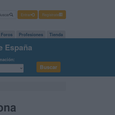
Buscar
Entrar
Regístrate
Foros
Profesiones
Tienda
de España
mación:
ona