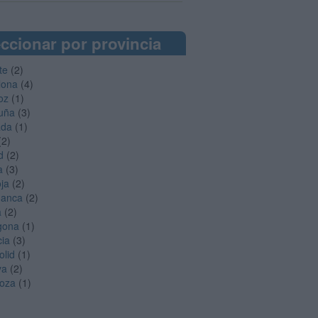
ccionar por provincia
te
(2)
lona
(4)
oz
(1)
uña
(3)
ada
(1)
(2)
d
(2)
a
(3)
oja
(2)
manca
(2)
a
(2)
gona
(1)
cia
(3)
olid
(1)
ya
(2)
oza
(1)