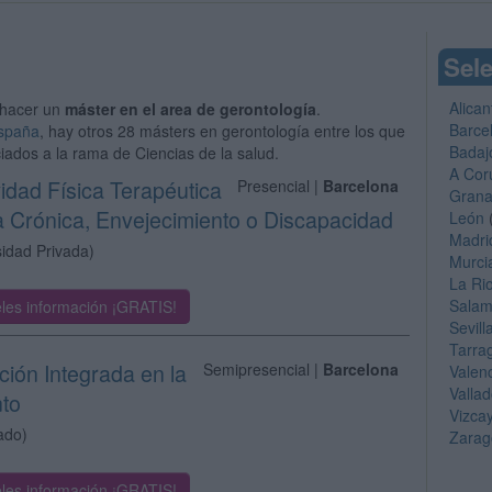
Sele
Alican
hacer un
máster en el area de gerontología
.
Barce
España
, hay otros 28 másters en gerontología entre los que
Badaj
iados a la rama de Ciencias de la salud.
A Cor
vidad Física Terapéutica
Presencial |
Barcelona
Gran
a Crónica, Envejecimiento o Discapacidad
León
Madri
sidad Privada)
Murci
La Ri
Sala
les información ¡GRATIS!
Sevill
Tarra
ción Integrada en la
Semipresencial |
Barcelona
Valen
Vallad
nto
Vizca
ado)
Zarag
les información ¡GRATIS!