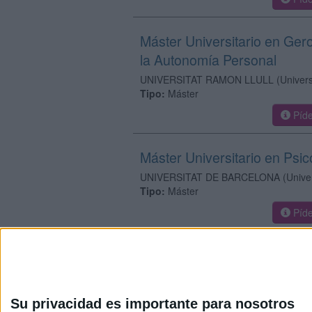
Máster Universitario en Ger
la Autonomía Personal
UNIVERSITAT RAMON LLULL
(Univer
Tipo:
Máster
Píde
Máster Universitario en Psi
UNIVERSITAT DE BARCELONA
(Unive
Tipo:
Máster
Píde
Su privacidad es importante para nosotros