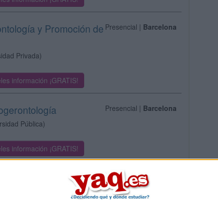
ontología y Promoción de
Presencial |
Barcelona
sidad Privada)
les información ¡GRATIS!
cogerontología
Presencial |
Barcelona
rsidad Pública)
les información ¡GRATIS!