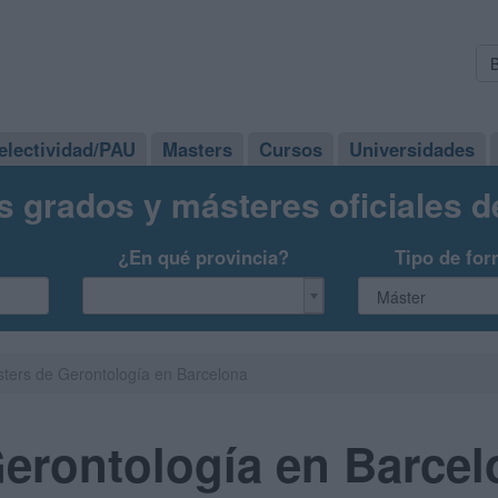
electividad/PAU
Masters
Cursos
Universidades
s grados y másteres oficiales 
¿En qué provincia?
Tipo de for
ters de Gerontología en Barcelona
erontología en Barcel