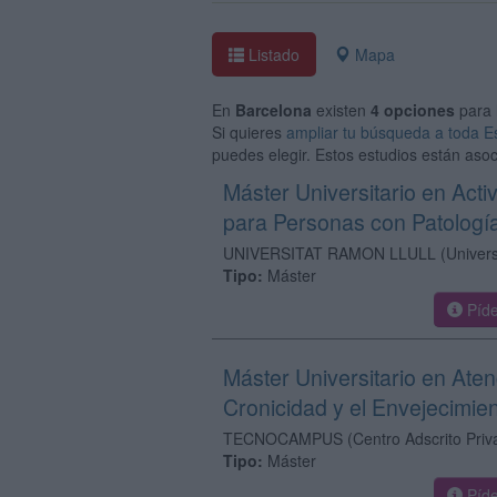
Listado
Mapa
En
Barcelona
existen
4 opciones
para 
Si quieres
ampliar tu búsqueda a toda 
puedes elegir. Estos estudios están asoc
Máster Universitario en Acti
para Personas con Patologí
UNIVERSITAT RAMON LLULL
(Univer
Tipo:
Máster
Píde
Máster Universitario en Aten
Cronicidad y el Envejecimie
TECNOCAMPUS
(Centro Adscrito Priv
Tipo:
Máster
Píde