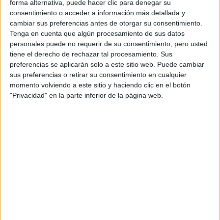
forma alternativa, puede hacer clic para denegar su
Pídeles información ¡GRATIS!
consentimiento o acceder a información más detallada y
cambiar sus preferencias antes de otorgar su consentimiento.
Tenga en cuenta que algún procesamiento de sus datos
Seleccionar por provincia
personales puede no requerir de su consentimiento, pero usted
tiene el derecho de rechazar tal procesamiento. Sus
Alicante
(2)
preferencias se aplicarán solo a este sitio web. Puede cambiar
Barcelona
(4)
sus preferencias o retirar su consentimiento en cualquier
Badajoz
(1)
momento volviendo a este sitio y haciendo clic en el botón
A Coruña
(3)
"Privacidad" en la parte inferior de la página web.
Granada
(1)
León
(2)
Madrid
(2)
Murcia
(3)
La Rioja
(2)
Salamanca
(2)
Sevilla
(2)
Tarragona
(1)
Valencia
(3)
Valladolid
(1)
Vizcaya
(2)
Zaragoza
(1)