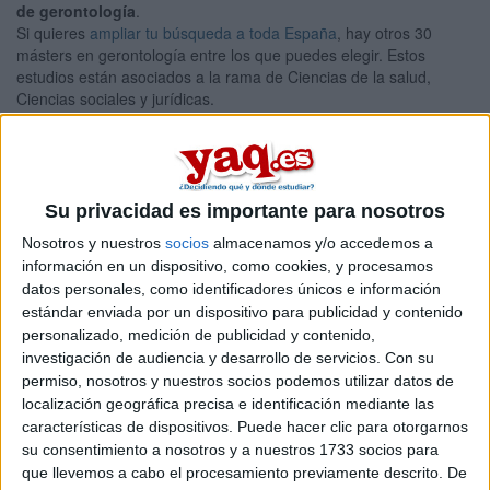
de gerontología
.
Si quieres
ampliar tu búsqueda a toda España
, hay otros 30
másters en gerontología entre los que puedes elegir. Estos
estudios están asociados a la rama de Ciencias de la salud,
Ciencias sociales y jurídicas.
Máster Universitario en Políticas
Online |
Madrid
Sociales y Dependencia
UNIVERSIDAD NACIONAL DE EDUCACIóN A DISTANCIA
Su privacidad es importante para nosotros
(UNED)
(Universidad Pública)
Tipo:
Máster
Nosotros y nuestros
socios
almacenamos y/o accedemos a
información en un dispositivo, como cookies, y procesamos
Pídeles información ¡GRATIS!
datos personales, como identificadores únicos e información
estándar enviada por un dispositivo para publicidad y contenido
Máster Universitario en
Presencial |
Madrid
personalizado, medición de publicidad y contenido,
investigación de audiencia y desarrollo de servicios.
Con su
Psicología del Envejecimiento, Bienestar y
permiso, nosotros y nuestros socios podemos utilizar datos de
Calidad de Vida
localización geográfica precisa e identificación mediante las
características de dispositivos. Puede hacer clic para otorgarnos
UNIVERSIDAD COMPLUTENSE DE MADRID
(Universidad
su consentimiento a nosotros y a nuestros 1733 socios para
Pública)
Tipo:
Máster
que llevemos a cabo el procesamiento previamente descrito. De