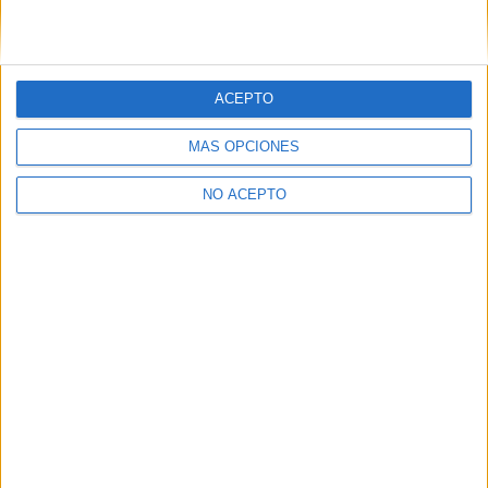
ACEPTO
MÁS OPCIONES
NO ACEPTO
Quiénes somos
|
Contactar
|
Anúnciate
Aviso legal
|
Politica de privacidad
|
Condiciones generales
|
Política
de cookies
© 2003-2026
Compás Mediterráneo S.L.
- Diego de León 47 - 28006
Madrid [ESPAÑA] - Tel. +34 91 593 2767