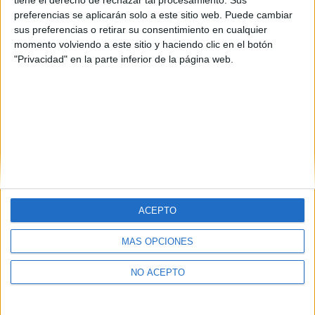
Navarra
(1)
preferencias se aplicarán solo a este sitio web. Puede cambiar
Sevilla
(1)
sus preferencias o retirar su consentimiento en cualquier
Zaragoza
(1)
momento volviendo a este sitio y haciendo clic en el botón
"Privacidad" en la parte inferior de la página web.
ACEPTO
Quiénes somos
|
Contactar
|
Anúnciate
MÁS OPCIONES
Aviso legal
|
Politica de privacidad
|
Condiciones generales
|
Política
de cookies
NO ACEPTO
© 2003-2026
Compás Mediterráneo S.L.
- Diego de León 47 - 28006
Madrid [ESPAÑA] - Tel. +34 91 593 2767