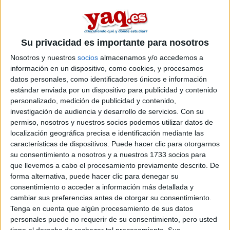
En
Granada
existe
1 opción
para hacer un
máster en el area de
información y documentación
.
Si quieres
ampliar tu búsqueda a toda España
, hay otros 12
Su privacidad es importante para nosotros
másters en información y documentación entre los que puedes
Nosotros y nuestros
socios
almacenamos y/o accedemos a
elegir. Estos estudios están asociados a la rama de Ciencias
información en un dispositivo, como cookies, y procesamos
sociales y jurídicas.
datos personales, como identificadores únicos e información
Máster Universitario en
Online |
Granada
estándar enviada por un dispositivo para publicidad y contenido
Información y Comunicación Científica
personalizado, medición de publicidad y contenido,
investigación de audiencia y desarrollo de servicios.
Con su
UNIVERSIDAD DE GRANADA
(Universidad Pública)
permiso, nosotros y nuestros socios podemos utilizar datos de
Tipo:
Máster
localización geográfica precisa e identificación mediante las
Pídeles información ¡GRATIS!
características de dispositivos. Puede hacer clic para otorgarnos
su consentimiento a nosotros y a nuestros 1733 socios para
que llevemos a cabo el procesamiento previamente descrito. De
Seleccionar por provincia
forma alternativa, puede hacer clic para denegar su
consentimiento o acceder a información más detallada y
Barcelona
(5)
cambiar sus preferencias antes de otorgar su consentimiento.
A Coruña
(1)
Tenga en cuenta que algún procesamiento de sus datos
Granada
(1)
personales puede no requerir de su consentimiento, pero usted
Madrid
(3)
tiene el derecho de rechazar tal procesamiento. Sus