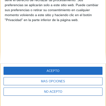
Navarra
(1)
preferencias se aplicarán solo a este sitio web. Puede cambiar
Sevilla
(1)
sus preferencias o retirar su consentimiento en cualquier
Zaragoza
(1)
momento volviendo a este sitio y haciendo clic en el botón
"Privacidad" en la parte inferior de la página web.
ACEPTO
Quiénes somos
|
Contactar
|
Anúnciate
MÁS OPCIONES
Aviso legal
|
Politica de privacidad
|
Condiciones generales
|
Política
de cookies
NO ACEPTO
© 2003-2026
Compás Mediterráneo S.L.
- Diego de León 47 - 28006
Madrid [ESPAÑA] - Tel. +34 91 593 2767