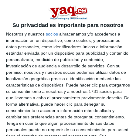
En
Sevilla
existe
1 opción
para hacer un
máster en el area de
información y documentación
.
Si quieres
ampliar tu búsqueda a toda España
, hay otros 12
Su privacidad es importante para nosotros
másters en información y documentación entre los que puedes
Nosotros y nuestros
socios
almacenamos y/o accedemos a
elegir. Estos estudios están asociados a la rama de Ciencias
información en un dispositivo, como cookies, y procesamos
sociales y jurídicas.
datos personales, como identificadores únicos e información
Máster Universitario en
Presencial |
Sevilla
estándar enviada por un dispositivo para publicidad y contenido
Documentos y Libros. Archivos y Bibliotecas
personalizado, medición de publicidad y contenido,
investigación de audiencia y desarrollo de servicios.
Con su
UNIVERSIDAD DE SEVILLA
(Universidad Pública)
permiso, nosotros y nuestros socios podemos utilizar datos de
Tipo:
Máster
localización geográfica precisa e identificación mediante las
Pídeles información ¡GRATIS!
características de dispositivos. Puede hacer clic para otorgarnos
su consentimiento a nosotros y a nuestros 1731 socios para
que llevemos a cabo el procesamiento previamente descrito. De
Seleccionar por provincia
forma alternativa, puede hacer clic para denegar su
consentimiento o acceder a información más detallada y
Barcelona
(5)
cambiar sus preferencias antes de otorgar su consentimiento.
A Coruña
(1)
Tenga en cuenta que algún procesamiento de sus datos
Granada
(1)
personales puede no requerir de su consentimiento, pero usted
Madrid
(3)
tiene el derecho de rechazar tal procesamiento. Sus