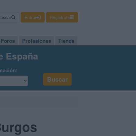
Buscar
Entrar
Regístrate
Foros
Profesiones
Tienda
de España
mación:
Burgos