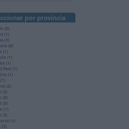
ccionar por provincia
te
(2)
ía
(1)
as
(1)
lona
(6)
s
(1)
uña
(1)
oba
(1)
d Real
(1)
bria
(1)
(1)
ada
(2)
a
(2)
a
(2)
d
(5)
ga
(1)
a
(2)
manca
(1)
a
(3)