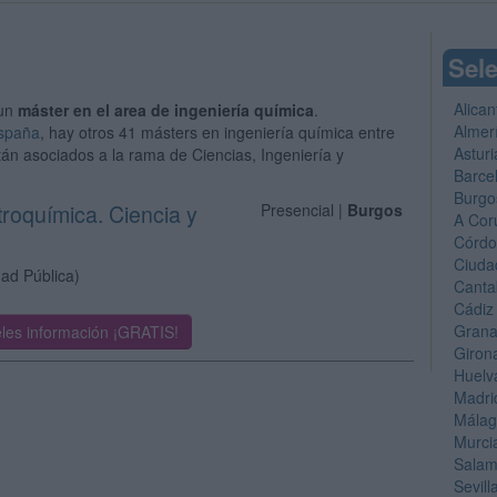
Sele
Alican
 un
máster en el area de ingeniería química
.
Almer
España
, hay otros 41 másters en ingeniería química entre
Asturi
tán asociados a la rama de Ciencias, Ingeniería y
Barce
Burgo
troquímica. Ciencia y
Presencial |
Burgos
A Cor
Córd
Ciuda
dad Pública)
Canta
Cádiz
Gran
les información ¡GRATIS!
Giron
Huelv
Madri
Mála
Murci
Sala
Sevill