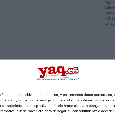
Tarra
Valen
Vallad
Vizca
Zarag
 en un dispositivo, como cookies, y procesamos datos personales, co
Quiénes somos
|
Contactar
|
Anúnciate
blicidad y contenido, investigación de audiencia y desarrollo de servic
o legal
|
Politica de privacidad
|
Condiciones generales
|
Política de co
as características de dispositivos. Puede hacer clic para otorgarnos su
s Mediterráneo S.L.
- Diego de León 47 - 28006 Madrid [ESPAÑA] - T
ternativa, puede hacer clic para denegar su consentimiento o acceder