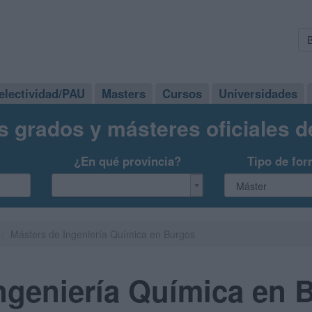
electividad/PAU
Masters
Cursos
Universidades
s grados y másteres oficiales 
¿En qué provincia?
Tipo de for
Másters de Ingeniería Química en Burgos
ngeniería Química en 