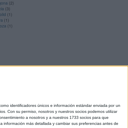
gona
(2)
cia
(3)
olid
(1)
ya
(1)
oza
(1)
mo identificadores únicos e información estándar enviada por un
ios.
Con su permiso, nosotros y nuestros socios podemos utilizar
okies
 consentimiento a nosotros y a nuestros 1733 socios para que
el. +34 91 593 2767
 a información más detallada y cambiar sus preferencias antes de