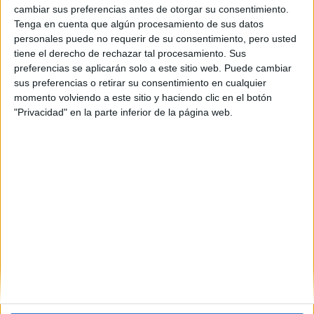
Ciudad Real
(1)
cambiar sus preferencias antes de otorgar su consentimiento.
Cantabria
(1)
Tenga en cuenta que algún procesamiento de sus datos
Cádiz
(1)
personales puede no requerir de su consentimiento, pero usted
Granada
(2)
tiene el derecho de rechazar tal procesamiento. Sus
Girona
(2)
preferencias se aplicarán solo a este sitio web. Puede cambiar
Huelva
(2)
sus preferencias o retirar su consentimiento en cualquier
Madrid
(5)
momento volviendo a este sitio y haciendo clic en el botón
Málaga
(1)
"Privacidad" en la parte inferior de la página web.
Murcia
(2)
Salamanca
(1)
Sevilla
(3)
Tarragona
(2)
Valencia
(3)
Valladolid
(1)
Vizcaya
(1)
Zaragoza
(1)