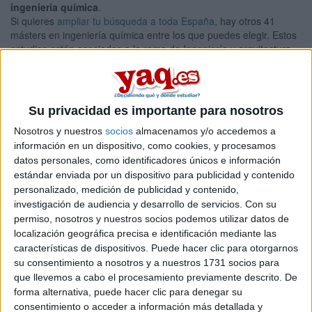
ingeniería química
.
Si quieres
ampliar tu búsqueda a toda España
, hay otros 41
másters en ingeniería química entre los que puedes elegir. Estos
estudios están asociados a la rama de Ingeniería y arquitectura.
Máster Universitario en
Presencial |
Vizcaya
Ingeniería Química
Su privacidad es importante para nosotros
UNIVERSIDAD DEL PAíS VASCO
(Universidad Pública)
Tipo:
Máster
Nosotros y nuestros
socios
almacenamos y/o accedemos a
Pídeles información ¡GRATIS!
información en un dispositivo, como cookies, y procesamos
datos personales, como identificadores únicos e información
estándar enviada por un dispositivo para publicidad y contenido
Seleccionar por provincia
personalizado, medición de publicidad y contenido,
investigación de audiencia y desarrollo de servicios.
Con su
permiso, nosotros y nuestros socios podemos utilizar datos de
Alicante
(2)
Almería
(1)
localización geográfica precisa e identificación mediante las
Asturias
(1)
características de dispositivos. Puede hacer clic para otorgarnos
Barcelona
(6)
su consentimiento a nosotros y a nuestros 1731 socios para
Burgos
(1)
que llevemos a cabo el procesamiento previamente descrito. De
A Coruña
(1)
forma alternativa, puede hacer clic para denegar su
Córdoba
(1)
consentimiento o acceder a información más detallada y