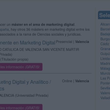
Sele
Alican
acer un
máster en el area de marketing digital
.
Barce
España
, hay otros 36 másters en marketing digital entre los
Badaj
asociados a la rama de Ciencias sociales y jurídicas.
Burgo
ente en Marketing Digital
Presencial |
Valencia
Cádiz
Gran
D CATóLICA DE VALENCIA SAN VICENTE MáRTIR
Guipú
Privada)
Lleida
(Titulación propia)
Madri
les información ¡GRATIS!
Mála
Murci
Las P
ting Digital y Analítico /
Online |
Valencia
Ponte
ics
Sevill
Valen
ALENCIA
(Universidad Privada)
Vallad
les información ¡GRATIS!