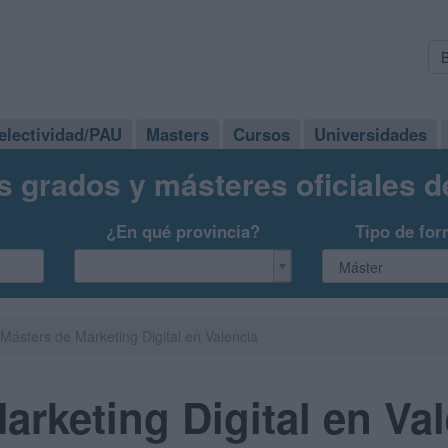
electividad/PAU
Masters
Cursos
Universidades
s grados y másteres oficiales 
¿En qué provincia?
Tipo de for
Másters de Marketing Digital en Valencia
arketing Digital en Va