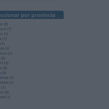
ccionar por provincia
te
(2)
lona
(7)
oz
(1)
s
(1)
(1)
ada
(1)
zcoa
(1)
(2)
d
(13)
ga
(2)
a
(2)
almas
(1)
vedra
(1)
a
(1)
cia
(2)
olid
(1)