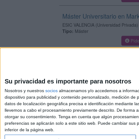
Máster Universitario en Mark
ESIC VALENCIA
(Universidad Privada)
Tipo:
Máster
Píde
Su privacidad es importante para nosotros
Nosotros y nuestros
socios
almacenamos y/o accedemos a información
dispositivo para publicidad y contenido personalizado, medición de pu
Avis
datos de localización geográfica precisa e identificación mediante l
© 2003-2026
Compá
llevemos a cabo el procesamiento previamente descrito. De forma al
otorgar su consentimiento.
Tenga en cuenta que algún procesamiento
preferencias se aplicarán solo a este sitio web. Puede cambiar sus p
inferior de la página web.