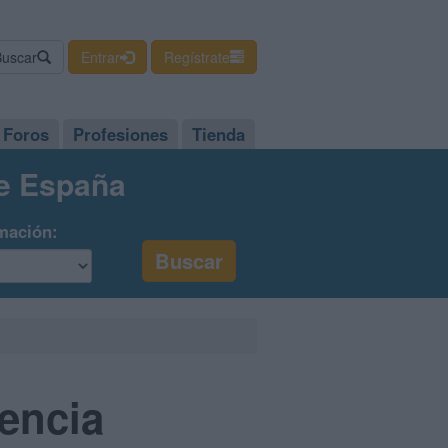
Buscar
Entrar
Regístrate
Foros
Profesiones
Tienda
de España
mación:
lencia