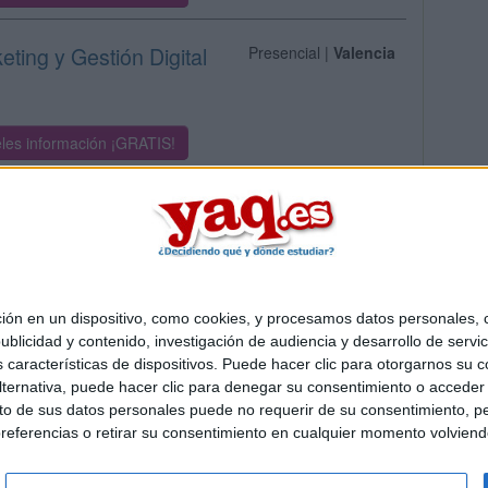
eting y Gestión Digital
Presencial |
Valencia
les información ¡GRATIS!
 en un dispositivo, como cookies, y procesamos datos personales, co
Quiénes somos
|
Contactar
|
Anúnciate
blicidad y contenido, investigación de audiencia y desarrollo de servic
o legal
|
Politica de privacidad
|
Condiciones generales
|
Política de co
as características de dispositivos. Puede hacer clic para otorgarnos su
s Mediterráneo S.L.
- Diego de León 47 - 28006 Madrid [ESPAÑA] - T
ternativa, puede hacer clic para denegar su consentimiento o acceder
 de sus datos personales puede no requerir de su consentimiento, per
referencias o retirar su consentimiento en cualquier momento volviendo 