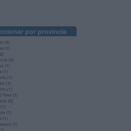
ccionar por provincia
te
(3)
as
(1)
2)
lona
(5)
oz
(1)
s
(1)
uña
(1)
oba
(1)
llón
(1)
d Real
(1)
bria
(2)
(1)
ada
(1)
a
(1)
Balears
(1)
(1)