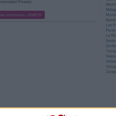
niversidad Privada)
Madri
Mála
Murci
les información ¡GRATIS!
Navar
Las P
Ponte
La Ri
Santa
Sevill
Tarra
Valen
Vallad
Vizca
Zarag