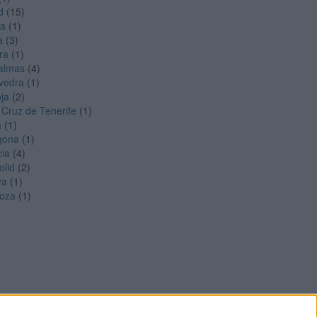
d
(15)
ga
(1)
a
(3)
ra
(1)
almas
(4)
vedra
(1)
oja
(2)
 Cruz de Tenerife
(1)
a
(1)
gona
(1)
cia
(4)
olid
(2)
ya
(1)
oza
(1)