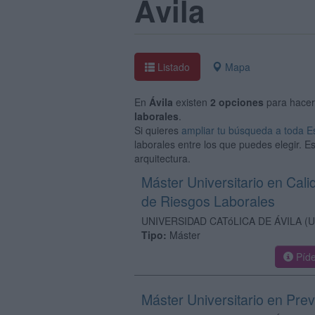
Ávila
Listado
Mapa
En
Ávila
existen
2 opciones
para hace
laborales
.
Si quieres
ampliar tu búsqueda a toda 
laborales entre los que puedes elegir. E
arquitectura.
Máster Universitario en Cali
de Riesgos Laborales
UNIVERSIDAD CATóLICA DE ÁVILA
(U
Tipo:
Máster
Píde
Máster Universitario en Pre