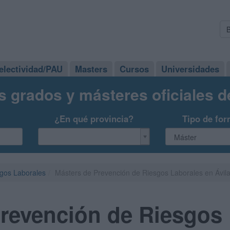
electividad/PAU
Masters
Cursos
Universidades
s grados y másteres oficiales 
¿En qué provincia?
Tipo de for
gos Laborales
Másters de Prevención de Riesgos Laborales en Ávil
revención de Riesgos 