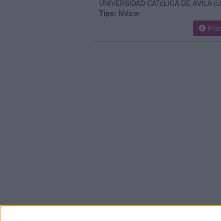
UNIVERSIDAD CATóLICA DE ÁVILA
(U
Tipo:
Máster
Píde