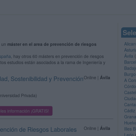
Sele
Alican
r un
máster en el area de prevención de riesgos
Asturi
Ávila
(
España
, hay otros 60 másters en prevención de riesgos
Barce
stos estudios están asociados a la rama de Ingeniería y
Badaj
Burgo
dad, Sostenibilidad y Prevención
Online |
Ávila
A Cor
Córd
Caste
niversidad Privada)
Ciuda
Canta
Cádiz
les información ¡GRATIS!
Gran
Huelv
vención de Riesgos Laborales
Online |
Ávila
Illes 
León