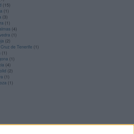
d
(15)
ga
(1)
a
(3)
ra
(1)
almas
(4)
vedra
(1)
oja
(2)
 Cruz de Tenerife
(1)
a
(1)
gona
(1)
cia
(4)
olid
(2)
ya
(1)
oza
(1)