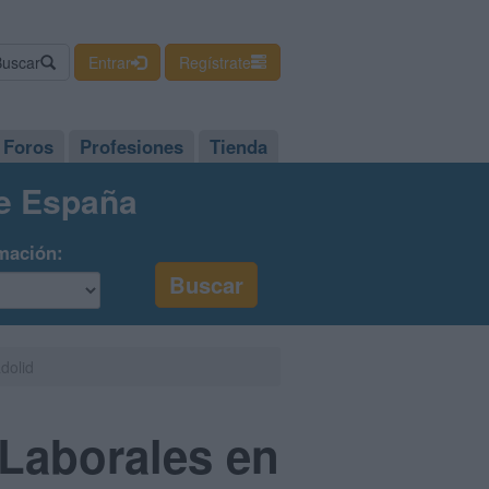
Buscar
Entrar
Regístrate
Foros
Profesiones
Tienda
de España
mación:
dolid
Laborales en