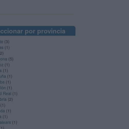
ccionar por provincia
te
(3)
as
(1)
2)
lona
(5)
oz
(1)
s
(1)
uña
(1)
oba
(1)
llón
(1)
d Real
(1)
bria
(2)
(1)
ada
(1)
a
(1)
Balears
(1)
(1)