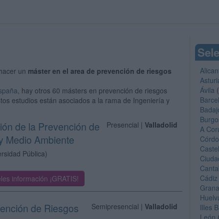
Sele
Alican
hacer un
máster en el area de prevención de riesgos
Asturi
Ávila
(
España
, hay otros 60 másters en prevención de riesgos
Barce
stos estudios están asociados a la rama de Ingeniería y
Badaj
Burgo
tión de la Prevención de
Presencial |
Valladolid
A Cor
 y Medio Ambiente
Córd
Caste
ersidad Pública)
Ciuda
Canta
Cádiz
les información ¡GRATIS!
Gran
Huelv
vención de Riesgos
Semipresencial |
Valladolid
Illes 
León