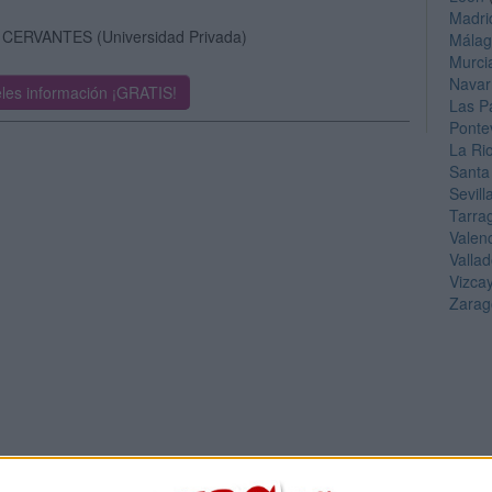
Madri
 CERVANTES
(Universidad Privada)
Mála
Murci
Navar
les información ¡GRATIS!
Las P
Ponte
La Ri
Santa
Sevill
Tarra
Valen
Vallad
Vizca
Zarag