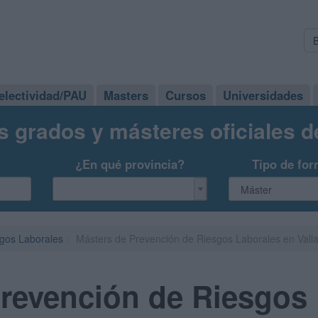
electividad/PAU
Masters
Cursos
Universidades
s grados y másteres oficiales 
¿En qué provincia?
Tipo de for
gos Laborales
Másters de Prevención de Riesgos Laborales en Valla
revención de Riesgos 