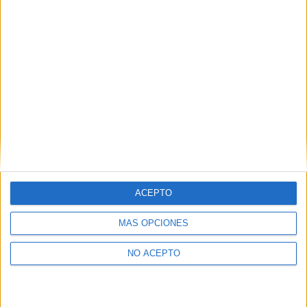
Madrid
(12)
Málaga
(1)
Murcia
(3)
Navarra
(1)
Pontevedra
(2)
La Rioja
(1)
Santa Cruz de Tenerife
(1)
Salamanca
(2)
Sevilla
(2)
Tarragona
(5)
Valencia
(7)
Valladolid
(3)
Vizcaya
(3)
Zaragoza
(2)
ACEPTO
MÁS OPCIONES
NO ACEPTO