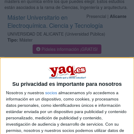
másters en química entre los que puedes elegir. Estos estudios
están asociados a la rama de Ciencias, Ingeniería y arquitectura.
Máster Universitario en
Presencial |
Alicante
Electroquímica. Ciencia y Tecnología
UNIVERSIDAD DE ALICANTE
(Universidad Pública)
Tipo:
Máster
Pídeles información ¡GRATIS!
Máster Universitario en
Presencial |
Alicante
Química Ambiental y Sostenible
UNIVERSIDAD DE ALICANTE
(Universidad Pública)
Su privacidad es importante para nosotros
Tipo:
Máster
Nosotros y nuestros
socios
almacenamos y/o accedemos a
Pídeles información ¡GRATIS!
información en un dispositivo, como cookies, y procesamos
datos personales, como identificadores únicos e información
estándar enviada por un dispositivo para publicidad y contenido
Máster Universitario en Química
Online |
Alicante
personalizado, medición de publicidad y contenido,
Médica
investigación de audiencia y desarrollo de servicios.
Con su
permiso, nosotros y nuestros socios podemos utilizar datos de
UNIVERSIDAD DE ALICANTE
(Universidad Pública)