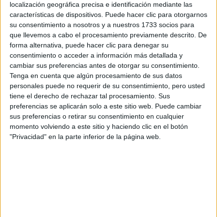
localización geográfica precisa e identificación mediante las
Tipo:
Máster
características de dispositivos. Puede hacer clic para otorgarnos
Pídeles información ¡GRATIS!
su consentimiento a nosotros y a nuestros 1733 socios para
que llevemos a cabo el procesamiento previamente descrito. De
forma alternativa, puede hacer clic para denegar su
Seleccionar por provincia
consentimiento o acceder a información más detallada y
cambiar sus preferencias antes de otorgar su consentimiento.
Alicante
(3)
Tenga en cuenta que algún procesamiento de sus datos
Almería
(1)
personales puede no requerir de su consentimiento, pero usted
Asturias
(3)
tiene el derecho de rechazar tal procesamiento. Sus
Barcelona
(14)
preferencias se aplicarán solo a este sitio web. Puede cambiar
Badajoz
(2)
sus preferencias o retirar su consentimiento en cualquier
Burgos
(2)
momento volviendo a este sitio y haciendo clic en el botón
A Coruña
(6)
"Privacidad" en la parte inferior de la página web.
Córdoba
(3)
Castellón
(4)
Ciudad Real
(1)
Cantabria
(1)
Cádiz
(1)
Girona
(4)
Huelva
(1)
Illes Balears
(2)