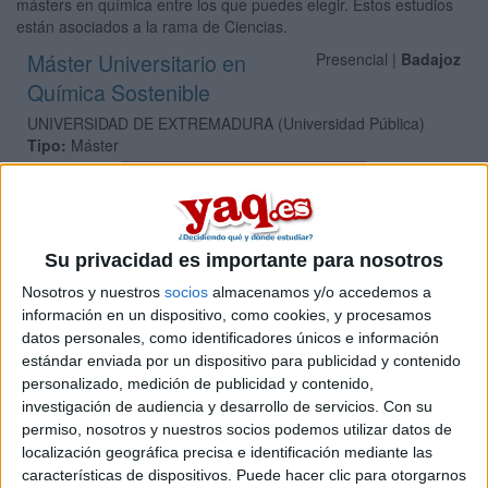
másters en química entre los que puedes elegir. Estos estudios
están asociados a la rama de Ciencias.
Máster Universitario en
Presencial |
Badajoz
Química Sostenible
UNIVERSIDAD DE EXTREMADURA
(Universidad Pública)
Tipo:
Máster
Pídeles información ¡GRATIS!
Máster Universitario en
Presencial |
Badajoz
Su privacidad es importante para nosotros
Química Teórica y Modelización
Nosotros y nuestros
socios
almacenamos y/o accedemos a
Computacional
información en un dispositivo, como cookies, y procesamos
UNIVERSIDAD DE EXTREMADURA
(Universidad Pública)
datos personales, como identificadores únicos e información
Tipo:
Máster
estándar enviada por un dispositivo para publicidad y contenido
personalizado, medición de publicidad y contenido,
Pídeles información ¡GRATIS!
investigación de audiencia y desarrollo de servicios.
Con su
permiso, nosotros y nuestros socios podemos utilizar datos de
localización geográfica precisa e identificación mediante las
Seleccionar por provincia
características de dispositivos. Puede hacer clic para otorgarnos