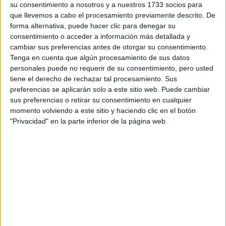
su consentimiento a nosotros y a nuestros 1733 socios para
Alicante
(3)
que llevemos a cabo el procesamiento previamente descrito. De
Almería
(1)
forma alternativa, puede hacer clic para denegar su
Asturias
(3)
consentimiento o acceder a información más detallada y
Barcelona
(14)
cambiar sus preferencias antes de otorgar su consentimiento.
Badajoz
(2)
Burgos
(2)
Tenga en cuenta que algún procesamiento de sus datos
A Coruña
(6)
personales puede no requerir de su consentimiento, pero usted
Córdoba
(3)
tiene el derecho de rechazar tal procesamiento. Sus
Castellón
(4)
preferencias se aplicarán solo a este sitio web. Puede cambiar
Ciudad Real
(1)
sus preferencias o retirar su consentimiento en cualquier
Cantabria
(1)
momento volviendo a este sitio y haciendo clic en el botón
Cádiz
(1)
"Privacidad" en la parte inferior de la página web.
Girona
(4)
Huelva
(1)
Illes Balears
(2)
Madrid
(12)
Málaga
(1)
Murcia
(3)
Navarra
(1)
Pontevedra
(2)
La Rioja
(1)
Santa Cruz de Tenerife
(1)