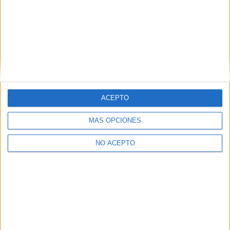
Salamanca
(2)
Sevilla
(2)
Tarragona
(5)
Valencia
(7)
Valladolid
(3)
Vizcaya
(3)
Zaragoza
(2)
ACEPTO
MÁS OPCIONES
NO ACEPTO
Quiénes somos
|
Contactar
|
Anúnciate
Aviso legal
|
Politica de privacidad
|
Condiciones generales
|
Política