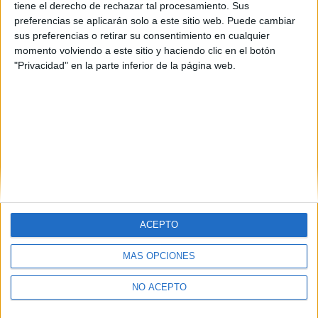
Castellón
(1)
tiene el derecho de rechazar tal procesamiento. Sus
Madrid
(3)
preferencias se aplicarán solo a este sitio web. Puede cambiar
Murcia
(2)
sus preferencias o retirar su consentimiento en cualquier
Pontevedra
(1)
momento volviendo a este sitio y haciendo clic en el botón
La Rioja
(1)
"Privacidad" en la parte inferior de la página web.
ACEPTO
MÁS OPCIONES
Quiénes somos
|
Contactar
|
Anúnciate
Aviso legal
|
Politica de privacidad
|
Condiciones generales
|
Política
de cookies
NO ACEPTO
© 2003-2026
Compás Mediterráneo S.L.
- Diego de León 47 - 28006
Madrid [ESPAÑA] - Tel. +34 91 593 2767