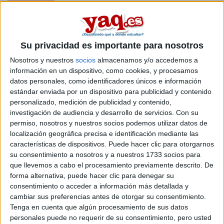
En
Burgos
existe
1 opción
para hacer un
máster en el area de
responsabilidad social corporativa
.
Si quieres
ampliar tu búsqueda a toda España
, hay otros 10
Su privacidad es importante para nosotros
másters en responsabilidad social corporativa entre los que
puedes elegir. Estos estudios están asociados a la rama de
Nosotros y nuestros
socios
almacenamos y/o accedemos a
Ciencias sociales y jurídicas.
información en un dispositivo, como cookies, y procesamos
datos personales, como identificadores únicos e información
Máster Universitario en
Online |
Burgos
estándar enviada por un dispositivo para publicidad y contenido
Información de Sostenibilidad y
personalizado, medición de publicidad y contenido,
Aseguramiento
investigación de audiencia y desarrollo de servicios.
Con su
permiso, nosotros y nuestros socios podemos utilizar datos de
UNIVERSIDAD DE BURGOS
(Universidad Pública)
localización geográfica precisa e identificación mediante las
Tipo:
Máster
características de dispositivos. Puede hacer clic para otorgarnos
Pídeles información ¡GRATIS!
su consentimiento a nosotros y a nuestros 1733 socios para
que llevemos a cabo el procesamiento previamente descrito. De
forma alternativa, puede hacer clic para denegar su
Seleccionar por provincia
consentimiento o acceder a información más detallada y
cambiar sus preferencias antes de otorgar su consentimiento.
Barcelona
(2)
Tenga en cuenta que algún procesamiento de sus datos
Burgos
(1)
personales puede no requerir de su consentimiento, pero usted