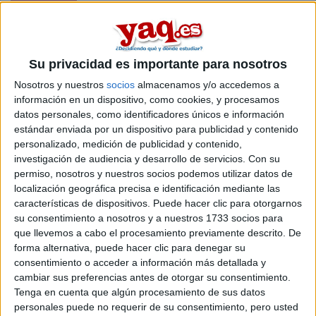
En
Castellón
existe
1 opción
para hacer un
máster en el area
de responsabilidad social corporativa
.
Si quieres
ampliar tu búsqueda a toda España
, hay otros 10
Su privacidad es importante para nosotros
másters en responsabilidad social corporativa entre los que
puedes elegir. Estos estudios están asociados a la rama de
Nosotros y nuestros
socios
almacenamos y/o accedemos a
Ciencias sociales y jurídicas.
información en un dispositivo, como cookies, y procesamos
datos personales, como identificadores únicos e información
Máster Universitario en
Online |
Castellón
estándar enviada por un dispositivo para publicidad y contenido
Sostenibilidad y Responsabilidad Social
personalizado, medición de publicidad y contenido,
Corporativa
investigación de audiencia y desarrollo de servicios.
Con su
permiso, nosotros y nuestros socios podemos utilizar datos de
UNIVERSITAT JAUME I
(Universidad Pública)
localización geográfica precisa e identificación mediante las
Tipo:
Máster
características de dispositivos. Puede hacer clic para otorgarnos
Pídeles información ¡GRATIS!
su consentimiento a nosotros y a nuestros 1733 socios para
que llevemos a cabo el procesamiento previamente descrito. De
forma alternativa, puede hacer clic para denegar su
Seleccionar por provincia
consentimiento o acceder a información más detallada y
cambiar sus preferencias antes de otorgar su consentimiento.
Barcelona
(2)
Tenga en cuenta que algún procesamiento de sus datos
Burgos
(1)
personales puede no requerir de su consentimiento, pero usted