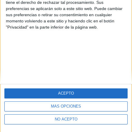
Castellón
(1)
tiene el derecho de rechazar tal procesamiento. Sus
Madrid
(3)
preferencias se aplicarán solo a este sitio web. Puede cambiar
Murcia
(2)
sus preferencias o retirar su consentimiento en cualquier
Pontevedra
(1)
momento volviendo a este sitio y haciendo clic en el botón
La Rioja
(1)
"Privacidad" en la parte inferior de la página web.
ACEPTO
MÁS OPCIONES
Quiénes somos
|
Contactar
|
Anúnciate
Aviso legal
|
Politica de privacidad
|
Condiciones generales
|
Política
de cookies
NO ACEPTO
© 2003-2026
Compás Mediterráneo S.L.
- Diego de León 47 - 28006
Madrid [ESPAÑA] - Tel. +34 91 593 2767