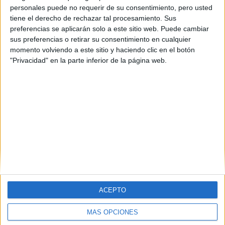
Lleida
(1)
personales puede no requerir de su consentimiento, pero usted
Madrid
(5)
tiene el derecho de rechazar tal procesamiento. Sus
Málaga
(2)
preferencias se aplicarán solo a este sitio web. Puede cambiar
Murcia
(6)
sus preferencias o retirar su consentimiento en cualquier
Santa Cruz de Tenerife
(1)
momento volviendo a este sitio y haciendo clic en el botón
Sevilla
(1)
"Privacidad" en la parte inferior de la página web.
Tarragona
(1)
Vizcaya
(3)
Zaragoza
(1)
ACEPTO
MÁS OPCIONES