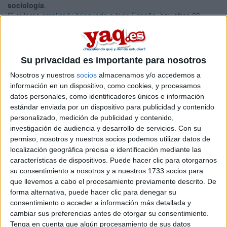
sociología
.
Si quieres
ampliar tu búsqueda a toda España
, hay otros 33
másters en sociología entre los que puedes elegir. Estos estudios
están asociados a la rama de Ciencias sociales y jurídicas.
Máster Universitario en
Presencial |
Granada
Su privacidad es importante para nosotros
Problemas Sociales: Dirección y Gestión de
Nosotros y nuestros
socios
almacenamos y/o accedemos a
Programas Sociales
información en un dispositivo, como cookies, y procesamos
UNIVERSIDAD DE GRANADA
(Universidad Pública)
datos personales, como identificadores únicos e información
Tipo:
Máster
estándar enviada por un dispositivo para publicidad y contenido
personalizado, medición de publicidad y contenido,
Pídeles información ¡GRATIS!
investigación de audiencia y desarrollo de servicios.
Con su
permiso, nosotros y nuestros socios podemos utilizar datos de
localización geográfica precisa e identificación mediante las
Seleccionar por provincia
características de dispositivos. Puede hacer clic para otorgarnos
su consentimiento a nosotros y a nuestros 1733 socios para
Alicante
(1)
que llevemos a cabo el procesamiento previamente descrito. De
Barcelona
(8)
forma alternativa, puede hacer clic para denegar su
A Coruña
(1)
consentimiento o acceder a información más detallada y
Cáceres
(1)
cambiar sus preferencias antes de otorgar su consentimiento.
Granada
(1)
Girona
(1)
Tenga en cuenta que algún procesamiento de sus datos