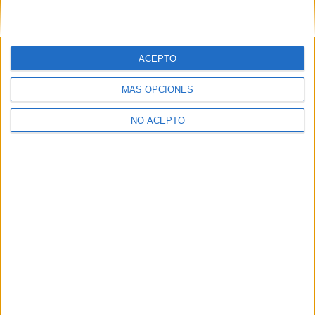
Granada
(1)
Girona
(1)
Lleida
(1)
Madrid
(5)
Málaga
(2)
ACEPTO
Murcia
(6)
Santa Cruz de Tenerife
(1)
MÁS OPCIONES
Sevilla
(1)
Tarragona
(1)
NO ACEPTO
Vizcaya
(3)
Zaragoza
(1)