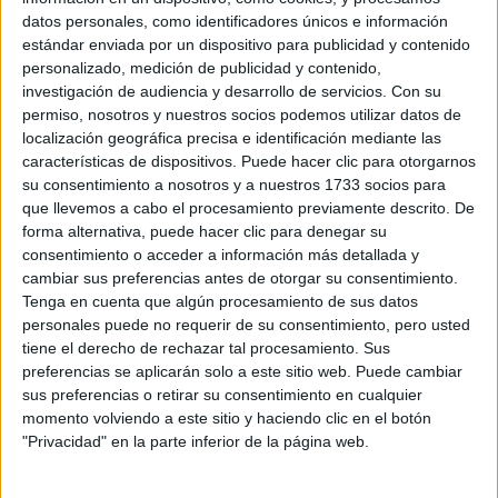
Pídeles información ¡GRATIS!
datos personales, como identificadores únicos e información
estándar enviada por un dispositivo para publicidad y contenido
Máster Universitario en
Presencial |
Madrid
personalizado, medición de publicidad y contenido,
investigación de audiencia y desarrollo de servicios.
Con su
Ciencias Sociales / Master in Social Sciences
permiso, nosotros y nuestros socios podemos utilizar datos de
UNIVERSIDAD CARLOS III DE MADRID
(Universidad Pública)
localización geográfica precisa e identificación mediante las
Tipo:
Máster
características de dispositivos. Puede hacer clic para otorgarnos
su consentimiento a nosotros y a nuestros 1733 socios para
Pídeles información ¡GRATIS!
que llevemos a cabo el procesamiento previamente descrito. De
forma alternativa, puede hacer clic para denegar su
Máster Universitario en
Online |
Madrid
consentimiento o acceder a información más detallada y
cambiar sus preferencias antes de otorgar su consentimiento.
Problemas Sociales
Tenga en cuenta que algún procesamiento de sus datos
UNIVERSIDAD NACIONAL DE EDUCACIóN A DISTANCIA
personales puede no requerir de su consentimiento, pero usted
(UNED)
(Universidad Pública)
tiene el derecho de rechazar tal procesamiento. Sus
Tipo:
Máster
preferencias se aplicarán solo a este sitio web. Puede cambiar
sus preferencias o retirar su consentimiento en cualquier
Pídeles información ¡GRATIS!
momento volviendo a este sitio y haciendo clic en el botón
"Privacidad" en la parte inferior de la página web.
Máster Universitario en
Presencial |
Madrid
Sociología Aplicada: Problemas Sociales