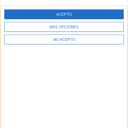
ACEPTO
MÁS OPCIONES
SÍ, QUIERO APUNTARME
NO ACEPTO
Inicia sesión
o
regístrate
para enviar comentarios