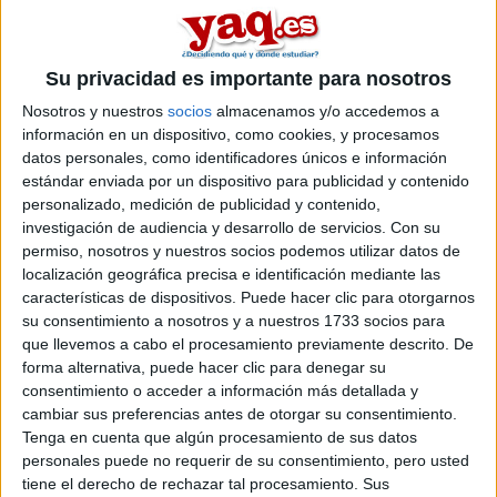
Alternativa 2 - Estudiar un ciclo superior
de Formación Profesional
Su privacidad es importante para nosotros
Otra opción es que te matricules en un Grado Superior de
Formación Profesional relacionado con lo que te gusta, y tratar
Nosotros y nuestros
socios
almacenamos y/o accedemos a
de entrar a la universidad por esa vía.
información en un dispositivo, como cookies, y procesamos
datos personales, como identificadores únicos e información
Con tu titulación superior de FP puedes acceder directamente a
la universidad con la nota media que hayas obtenido en el grado
estándar enviada por un dispositivo para publicidad y contenido
superior, con la ventaja que además vas a poder hacer prácticas
personalizado, medición de publicidad y contenido,
y ganar experiencia, algo que sin duda marcará la diferencia.
investigación de audiencia y desarrollo de servicios.
Con su
permiso, nosotros y nuestros socios podemos utilizar datos de
Por ejemplo, si te planteas hacer Ingeniería Electrónica, puedes
localización geográfica precisa e identificación mediante las
hacer el FP de Electricidad y Electrónica, o si quieres hacer
características de dispositivos. Puede hacer clic para otorgarnos
Magisterio, hacer el FP de Educación Infantil.
su consentimiento a nosotros y a nuestros 1733 socios para
Alternativa 3 - Entrar a tu carrera a
que llevemos a cabo el procesamiento previamente descrito. De
forma alternativa, puede hacer clic para denegar su
través de otra
consentimiento o acceder a información más detallada y
Si has aprobado pero tu nota de corte no te alcanza puedes
cambiar sus preferencias antes de otorgar su consentimiento.
tratar de entrar a través de una carrera que tenga menos
Tenga en cuenta que algún procesamiento de sus datos
solicitudes (y nota de corte más baja) y después cambiarte
personales puede no requerir de su consentimiento, pero usted
convalidando los créditos necesarios.
tiene el derecho de rechazar tal procesamiento. Sus