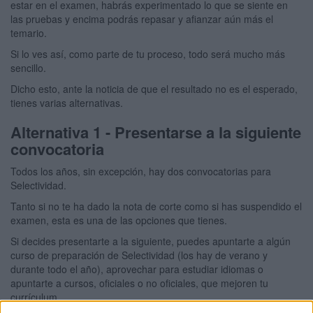
estar en el examen, habrás experimentado lo que se siente en
las pruebas y encima podrás repasar y afianzar aún más el
temario.
Si lo ves así, como parte de tu proceso, todo será mucho más
sencillo.
Dicho esto, ante la noticia de que el resultado no es el esperado,
tienes varias alternativas.
Alternativa 1 - Presentarse a la siguiente
convocatoria
Todos los años, sin excepción, hay dos convocatorias para
Selectividad.
Tanto si no te ha dado la nota de corte como si has suspendido el
examen, esta es una de las opciones que tienes.
Si decides presentarte a la siguiente, puedes apuntarte a algún
curso de preparación de Selectividad (los hay de verano y
durante todo el año), aprovechar para estudiar idiomas o
apuntarte a cursos, oficiales o no oficiales, que mejoren tu
currículum.