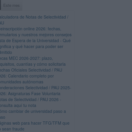
Este mes
alculadora de Notas de Selectividad /
AU
einscripción online 2026: fechas,
ormularios y nuestros mejores consejos
ista de Espera de la Universidad - Qué
gnifica y qué hacer para poder ser
dmitido
ecas MEC 2026-2027: plazo,
quisitos, cuantías y cómo solicitarla
echas Oficiales Selectividad / PAU
026: Calendario completo por
omunidades autónomas
onderaciones Selectividad / PAU 2025-
026: Asignaturas Fase Voluntaria
otas de Selectividad / PAU 2026 -
onsulta aquí tu nota
ómo cambiar de universidad paso a
aso
áginas web para hacer TFG/TFM que
o sean fraude