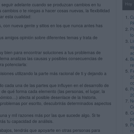
Hoy
á a seguir adelante cuando se produzcan cambios en tu
s cambios o te niegas a hacer cosas nuevas, la flexibilidad
ar esta cualidad:
C
P
, con nueva gente y sitios en los que nunca antes has
Pr
f
us amigos opinión sobre diferentes temas y trata de
L
si
uy bien para encontrar soluciones a tus problemas de
a
blema analizas las causas y posibles consecuencias de
B
a potenciarla:
re
F
siones utilizando la parte más racional de ti y dejando a
2
c
o cada una de las partes que influyen en el desarrollo de
P
r de qué forma cada elemento (las personas, el lugar, la
2
ómico…) afecta al posible desenlace de la historia.
N
 problemas por escrito, descubrirás determinados aspectos
C
C
una y mil razones más por las que sucede algo. Si te
p
ás tu capacidad de análisis.
P
rabajos, tendrás que apoyarte en otras personas para
n