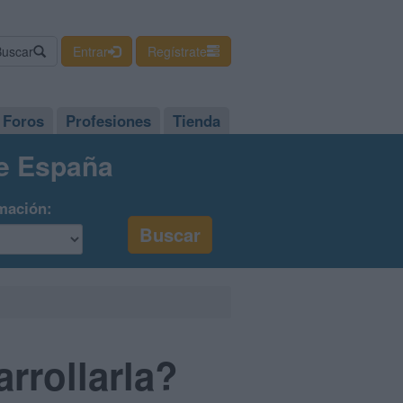
Buscar
Entrar
Regístrate
Foros
Profesiones
Tienda
de España
mación:
rrollarla?