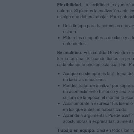
Flexibilidad
. La flexibilidad te ayudar
entorno. Si pierdes la motivación ante lo
es algo que debes trabajar. Para potenci
Deja tiempo para hacer cosas nuevas
estado.
Pide a tus compañeros de clase y a t
entenderlos.
Sé analítico.
Esta cualidad te vendrá m
forma racional. Si cuando tienes un pro
cada elemento posees esta cualidad. Par
Aunque no siempre es fácil, toma deci
un lado las emociones.
Puedes tratar de analizar por separad
un acontecimiento histórico y analiza
cultura de la época, el momento econ
Acostúmbrate a expresar tus ideas o
en los que antes no habías caído.
Aprende a argumentar. Puede existir 
acostumbras a expresarlas, aumentar
Trabajo en equipo.
Casi en todos los t