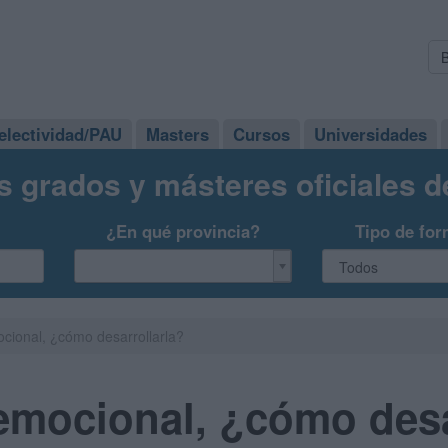
electividad/PAU
Masters
Cursos
Universidades
s grados y másteres oficiales 
¿En qué provincia?
Tipo de for
ocional, ¿cómo desarrollarla?
 emocional, ¿cómo desa