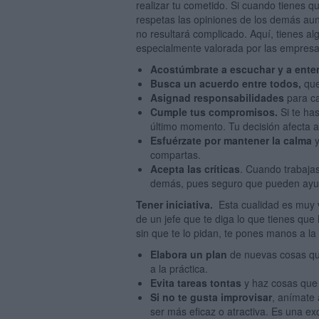
realizar tu cometido. Si cuando tienes 
respetas las opiniones de los demás aun
no resultará complicado. Aquí, tienes a
especialmente valorada por las empresa
Acostúmbrate a escuchar y a ente
Busca un acuerdo entre todos,
que
Asignad responsabilidades
para c
Cumple tus compromisos.
Si te ha
último momento. Tu decisión afecta a
Esfuérzate por mantener la calma
y
compartas.
Acepta las críticas
. Cuando trabaja
demás, pues seguro que pueden ayuda
Tener iniciativa.
Esta cualidad es muy 
de un jefe que te diga lo que tienes qu
sin que te lo pidan, te pones manos a la
Elabora un plan
de nuevas cosas qué
a la práctica.
Evita tareas tontas
y haz cosas que 
Si no te gusta improvisar
, anímate 
ser más eficaz o atractiva. Es una e