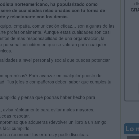
di
iodista norteamericano, ha popularizado como
GRA
 serie de cualidades relacionadas con tu forma de
te y relacionarte con los demás.
en equipo, empatía, comunicación eficaz… son algunas de las
arte profesionalmente. Aunque estas cualidades son casi
uestos de más responsabilidad de una organización, la
e personal coinciden en que se valoran para cualquier
cnicos.
cualidades a nivel personal y social que puedes potenciar
compromisos? Para avanzar en cualquier puesto de
idad. Tus jefes o compañeros deben saber que cumples tu
cumplido y piensa qué podrías haber hecho para
, avisa rápidamente para evitar males mayores.
edas respetar.
mpromiso que adquieras (devolver un libro a un amigo,
Lo 
fácil cumplirlo.
o a reconocer tus errores y pedir disculpas.