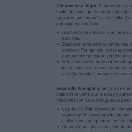
Orientación al logro.
Supone que te gus
haciendo cosas que no había conseguido
requieren más empeño, esta cualidad es 
potenciar esta cualidad.
Acostúmbrate a marcar una meta y a 
parciales.
Establecer pequeñas recompensas a 
objetivos. Por ejemplo, si has aprob
puedas recompensarte yéndote al cin
Si te sientes abrumado por todo lo qu
las tres cosas que en ese momento son
actividades relacionadas con esos obj
Desarrolla tu empatía.
Se trata de una c
ánimo de la gente que te rodea y ponerte
relaciones con los demás, puedes potenc
La práctica. Sólo a través del contac
capacidad de escuchar a los demás, t
motivaciones que pueden tener los 
Cuando tomes decisiones, intenta pe