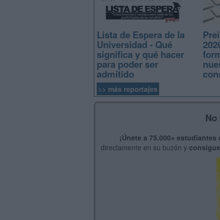
Lista de Espera de la
Prei
Universidad - Qué
2026
significa y qué hacer
for
para poder ser
nue
admitido
con
>> más reportajes
No 
¡Únete a 75.000+ estudiantes
directamente en su buzón y
consigue