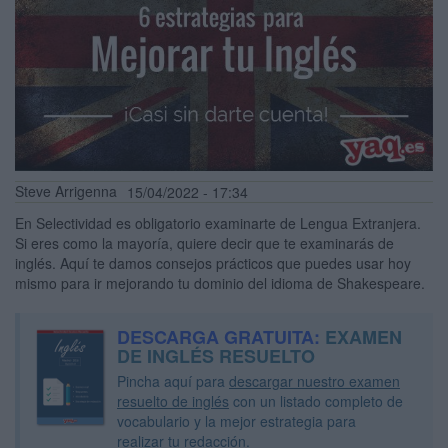
Steve Arrigenna
15/04/2022 - 17:34
En Selectividad es obligatorio examinarte de Lengua Extranjera.
Si eres como la mayoría, quiere decir que te examinarás de
inglés. Aquí te damos consejos prácticos que puedes usar hoy
mismo para ir mejorando tu dominio del idioma de Shakespeare.
DESCARGA GRATUITA:
EXAMEN
DE INGLÉS RESUELTO
Pincha aquí para
descargar nuestro examen
resuelto de inglés
con un listado completo de
vocabulario y la mejor estrategia para
realizar tu redacción.