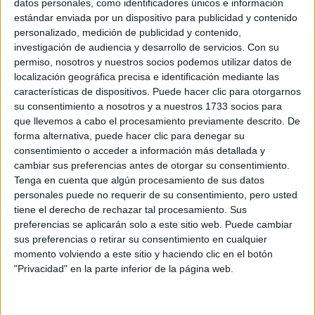
datos personales, como identificadores únicos e información
prueba a hacer oraciones similares cambiando varias palabras.
estándar enviada por un dispositivo para publicidad y contenido
¿Los artículos te aburren? Prueba con la letra de una canción
personalizado, medición de publicidad y contenido,
que te guste.
investigación de audiencia y desarrollo de servicios.
Con su
permiso, nosotros y nuestros socios podemos utilizar datos de
4. Escribe un pequeño párrafo
localización geográfica precisa e identificación mediante las
en inglés al día
características de dispositivos. Puede hacer clic para otorgarnos
su consentimiento a nosotros y a nuestros 1733 socios para
que llevemos a cabo el procesamiento previamente descrito. De
De los 10 puntos que puedes sacar en el examen de inglés,
forma alternativa, puede hacer clic para denegar su
normalmente 3 ó 4 se corresponden a una redacción (o dos, la
puntuación varía según la comunidad autónoma). En muchas
consentimiento o acceder a información más detallada y
comunidades hay otras preguntas donde tienes que responder
cambiar sus preferencias antes de otorgar su consentimiento.
con tus propias palabras, que pueden valer otros 2 puntos.
Tenga en cuenta que algún procesamiento de sus datos
personales puede no requerir de su consentimiento, pero usted
Si sumamos, dependiendo de la comunidad, hasta 6 de los 10
tiene el derecho de rechazar tal procesamiento. Sus
puntos del examen pueden ser de preguntas donde tienes que
preferencias se aplicarán solo a este sitio web. Puede cambiar
redactar tu respuesta. No hay que ser un lumbreras para ver que
sus preferencias o retirar su consentimiento en cualquier
si quieres sacar buena nota, tienes que poder enlazar palabras y
momento volviendo a este sitio y haciendo clic en el botón
expresarte razonablemente.
"Privacidad" en la parte inferior de la página web.
Redactar es como hablar. La única forma de mejorar es echar
tiempo redactando. Puedes saber muchas palabras y estructuras
gramaticales. Quizás eres capaz de leer Shakespeare sin