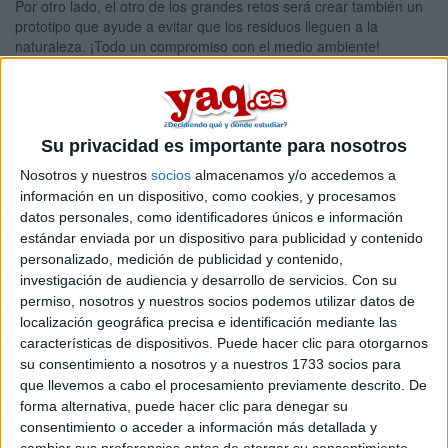
Por otro lado, el otro de los grandes retos será crear también un
prototipo que ayude a evitar que los residuos lleguen a la
naturaleza. ¡Todo un compromiso con el medio ambiente!
Kick off y
formación
online
Su privacidad es importante para nosotros
Sin embargo,
Nosotros y nuestros
socios
almacenamos y/o accedemos a
hasta llegar a
información en un dispositivo, como cookies, y procesamos
imprimir los
datos personales, como identificadores únicos e información
prototipos en
estándar enviada por un dispositivo para publicidad y contenido
3D, tendremos
personalizado, medición de publicidad y contenido,
otras
investigación de audiencia y desarrollo de servicios.
Con su
actividades de
permiso, nosotros y nuestros socios podemos utilizar datos de
por medio. En
localización geográfica precisa e identificación mediante las
primer lugar, en enero organizaremos tres kick off en las ciudades
características de dispositivos. Puede hacer clic para otorgarnos
de Barcelona, Sevilla y Madrid, unas sesiones de trabajo que
su consentimiento a nosotros y a nuestros 1733 socios para
servirán para orientar a los jóvenes en el programa. A partir de
que llevemos a cabo el procesamiento previamente descrito. De
ahí comienza el trabajo duro. Los alumnos tendrán cuatro meses
forma alternativa, puede hacer clic para denegar su
para desarrollar los prototipos y, en última instancia, imprimirlos
consentimiento o acceder a información más detallada y
en 3D.