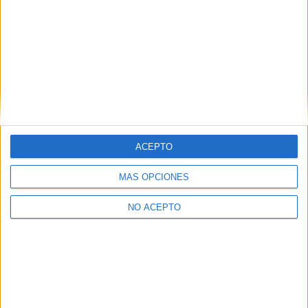
No te quedes fuera...
¡Únete a 75.000+ estudiantes como tú!
Recibe nuestros
reportajes, guías y más, directamente en su buzón y
consigue GRATIS nuestra Guía de Universidades
(36
páginas).
ACEPTO
MÁS OPCIONES
NO ACEPTO
SÍ, QUIERO APUNTARME
Inicia sesión
o
regístrate
para enviar comentarios