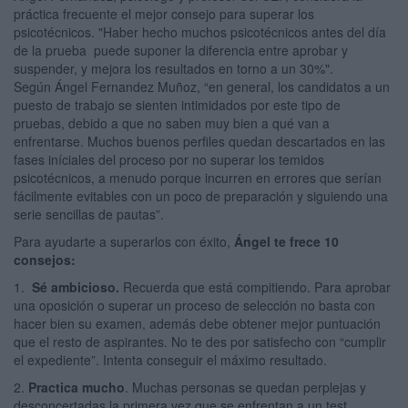
práctica frecuente el mejor consejo para superar los
psicotécnicos. "Haber hecho muchos psicotécnicos antes del día
de la prueba puede suponer la diferencia entre aprobar y
suspender, y mejora los resultados en torno a un 30%".
Según Ángel Fernandez Muñoz, “en general, los candidatos a un
puesto de trabajo se sienten intimidados por este tipo de
pruebas, debido a que no saben muy bien a qué van a
enfrentarse. Muchos buenos perfiles quedan descartados en las
fases iníciales del proceso por no superar los temidos
psicotécnicos, a menudo porque incurren en errores que serían
fácilmente evitables con un poco de preparación y siguiendo una
serie sencillas de pautas”.
Para ayudarte a superarlos con éxito,
Ángel te frece 10
consejos:
1.
Sé ambicioso.
Recuerda que está compitiendo. Para aprobar
una oposición o superar un proceso de selección no basta con
hacer bien su examen, además debe obtener mejor puntuación
que el resto de aspirantes. No te des por satisfecho con “cumplir
el expediente”. Intenta conseguir el máximo resultado.
2.
Practica mucho
. Muchas personas se quedan perplejas y
desconcertadas la primera vez que se enfrentan a un test