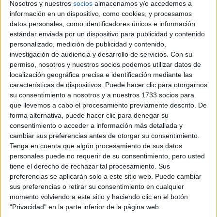
Nosotros y nuestros
socios
almacenamos y/o accedemos a
claro qué has de hacer. Sigue las instrucciones al pie de la letra.
información en un dispositivo, como cookies, y procesamos
Sobre todo si tienes que responder sobre una hoja de lectura
datos personales, como identificadores únicos e información
óptica: si no lo haces en el lugar y forma adecuada, tus
estándar enviada por un dispositivo para publicidad y contenido
respuestas quedarán anuladas automáticamente.
personalizado, medición de publicidad y contenido,
6. Antes de comenzar,
echa un vistazo general a toda la
investigación de audiencia y desarrollo de servicios.
Con su
prueba.
Así te formarás una idea aproximada de su extensión,
permiso, nosotros y nuestros socios podemos utilizar datos de
contenido, dificultades, etc. Esto te ayudará a distribuir
localización geográfica precisa e identificación mediante las
correctamente tu tiempo y a acomodar la velocidad de respuesta
características de dispositivos. Puede hacer clic para otorgarnos
en función del mismo.
su consentimiento a nosotros y a nuestros 1733 socios para
7.
Trabaja sin interrupción ni distracción
. Los test de aptitudes
que llevemos a cabo el procesamiento previamente descrito. De
e inteligencia general tienen un tiempo limitado de realización.
forma alternativa, puede hacer clic para denegar su
Comienza a trabajar cuando te den la señal y no pierdas tiempo.
consentimiento o acceder a información más detallada y
Trabaja deprisa, pero también con seguridad. No te desanimes si
cambiar sus preferencias antes de otorgar su consentimiento.
al cumplirse el tiempo concedido no has respondido a todas las
Tenga en cuenta que algún procesamiento de sus datos
preguntas. Los tests están calculados para que sólo un 3% de los
personales puede no requerir de su consentimiento, pero usted
candidatos pueda responder a todas las cuestiones.
tiene el derecho de rechazar tal procesamiento. Sus
preferencias se aplicarán solo a este sitio web. Puede cambiar
8.
Si una respuesta se te resiste, déjela
. No dediques mucho
sus preferencias o retirar su consentimiento en cualquier
tiempo a ninguna pregunta, ya que todas las respuestas tienen el
momento volviendo a este sitio y haciendo clic en el botón
mismo valor. Demorarte en exceso en una pregunta, quiere decir
que dejarás otras sin responder. Por intentar conseguir un punto
"Privacidad" en la parte inferior de la página web.