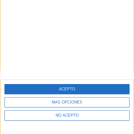
SÍ, QUIERO APUNTARME
Inicia sesión
o
regístrate
para enviar comentarios
ACEPTO
MÁS OPCIONES
NO ACEPTO