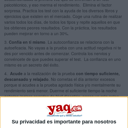
psicotécnico, y eso merma el rendimiento. Elimina el factor
sorpresa. Practica los test con la ayuda de los diversos libros y
ejercicios que existen en el mercado. Coge una rutina de realizar
varios todos los días, de todos los tipos y repite aquellos en que
los obtienes peores resultados. Con la práctica, los resultados
pueden mejorar en torno a un 30%.
3.
Confía en ti mismo
. La autoconfianza se relaciona con la
autoeficacia. No vayas a la prueba con una actitud negativa ni te
des por vencido antes de comenzar. Controla los nervios y
convéncete de que puedes superar el test. La confianza en uno
mismo es un secreto del éxito.
4.
Acude
a la realización de la prueba
con tiempo suficiente,
descansado y relajado
. No cometas el día anterior excesos
porque si acudes a la prueba agotado física y/o mentalmente su
rendimiento será menor. Duerme el suficiente tiempo la noche
anterior, ingiere comidas de fácil digestión, pasee un rato antes
del examen y evite los estimulantes como café, alcohol o
medicamentos.
5.
Escucha y/o lee con la mayor atención las instrucciones
Su privacidad es importante para nosotros
que preceden a cada test y asegúrate de que las ha entendido
correctamente. Antes de comenzar a responder debes tener