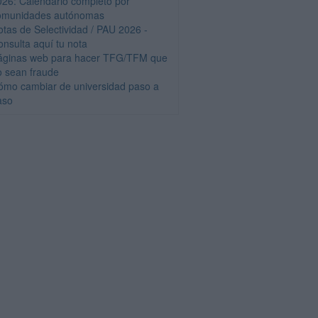
026: Calendario completo por
omunidades autónomas
otas de Selectividad / PAU 2026 -
onsulta aquí tu nota
áginas web para hacer TFG/TFM que
o sean fraude
ómo cambiar de universidad paso a
aso