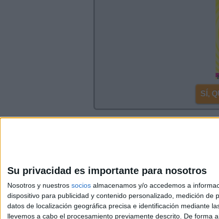
SÍ,
Inicia sesión
o
regístrate
para enviar co
Su privacidad es importante para nosotros
Nosotros y nuestros
socios
almacenamos y/o accedemos a información
dispositivo para publicidad y contenido personalizado, medición de pu
Avis
datos de localización geográfica precisa e identificación mediante l
© 2003-2026
Compá
llevemos a cabo el procesamiento previamente descrito. De forma al