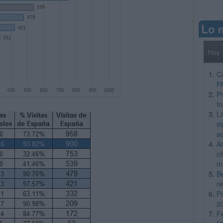
Lo 
Hoy
C
P
Pr
f
L
si
a
A
o
m
B
re
P
2
F