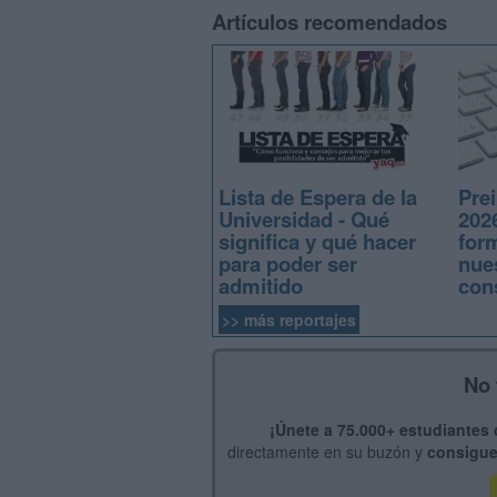
Artículos recomendados
Lista de Espera de la
Prei
Universidad - Qué
2026
significa y qué hacer
for
para poder ser
nue
admitido
con
>> más reportajes
No 
¡Únete a 75.000+ estudiantes
directamente en su buzón y
consigue