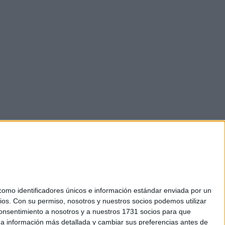
mo identificadores únicos e información estándar enviada por un
ios.
Con su permiso, nosotros y nuestros socios podemos utilizar
okies
 consentimiento a nosotros y a nuestros 1731 socios para que
el. +34 91 593 2767
 a información más detallada y cambiar sus preferencias antes de