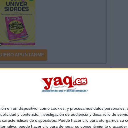
 QUIERO APUNTARME
mentarios
 en un dispositivo, como cookies, y procesamos datos personales, co
Quiénes somos
|
Contactar
|
Anúnciate
blicidad y contenido, investigación de audiencia y desarrollo de servic
o legal
|
Politica de privacidad
|
Condiciones generales
|
Política de co
as características de dispositivos. Puede hacer clic para otorgarnos su
s Mediterráneo S.L.
- Diego de León 47 - 28006 Madrid [ESPAÑA] - T
ternativa, puede hacer clic para denegar su consentimiento o acceder