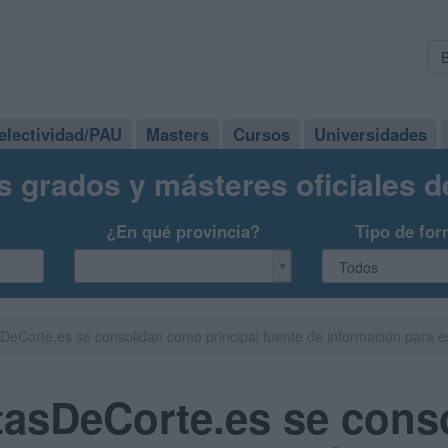
electividad/PAU
Masters
Cursos
Universidades
s grados y másteres oficiales 
¿En qué provincia?
Tipo de for
eCorte.es se consolidan como principal fuente de información para es
tasDeCorte.es se cons