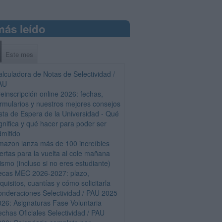
más leído
Este mes
alculadora de Notas de Selectividad /
AU
einscripción online 2026: fechas,
ormularios y nuestros mejores consejos
ista de Espera de la Universidad - Qué
gnifica y qué hacer para poder ser
dmitido
mazon lanza más de 100 increíbles
fertas para la vuelta al cole mañana
ismo (incluso si no eres estudiante)
ecas MEC 2026-2027: plazo,
quisitos, cuantías y cómo solicitarla
onderaciones Selectividad / PAU 2025-
026: Asignaturas Fase Voluntaria
echas Oficiales Selectividad / PAU