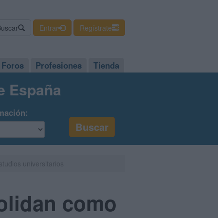
Buscar
Entrar
Regístrate
Foros
Profesiones
Tienda
de España
mación:
tudios universitarios
olidan como