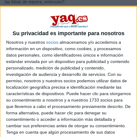
las listas de espera, entonces?
3 comentarios
leer más
Notas de corte UPV 1ª lista
Su privacidad es importante para nosotros
O.O (Biologia 10)
Nosotros y nuestros
socios
almacenamos y/o accedemos a
información en un dispositivo, como cookies, y procesamos
Casandra 09/07/2010
Ya han salido notas de corte para la universidad del pais vasco,
datos personales, como identificadores únicos e información
para que os hagais una idea, desde luego han subido y mucho,
estándar enviada por un dispositivo para publicidad y contenido
no me quiero imaginar la de medicina. solo tengo estas:
personalizado, medición de publicidad y contenido,
investigación de audiencia y desarrollo de servicios.
Con su
biotecnologia: 11,4
permiso, nosotros y nuestros socios podemos utilizar datos de
bioquimica: 11,6
localización geográfica precisa e identificación mediante las
características de dispositivos. Puede hacer clic para otorgarnos
biologia: 10,1
su consentimiento a nosotros y a nuestros 1733 socios para
ciencias ambientales: 8,5
que llevemos a cabo el procesamiento previamente descrito. De
forma alternativa, puede hacer clic para denegar su
quimica: 8,2
consentimiento o acceder a información más detallada y
estas ya son normales:
cambiar sus preferencias antes de otorgar su consentimiento.
ingenieria ambiental: 6,8
Tenga en cuenta que algún procesamiento de sus datos