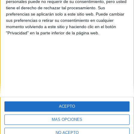
personales puede no requerir de su consentimiento, pero usted
429 comentarios
leer más
tiene el derecho de rechazar tal procesamiento. Sus
preferencias se aplicarán solo a este sitio web. Puede cambiar
Comunicación audiovisual
sus preferencias o retirar su consentimiento en cualquier
momento volviendo a este sitio y haciendo clic en el botón
en Valencia
"Privacidad" en la parte inferior de la página web.
Lady_of_the_Woods 20/05/2010
Hola a todos!
Vereis, tengo 3 dudas:
leer más
(current)
first
anterior
1
2
3
4
siguiente
last
ACEPTO
MÁS OPCIONES
Quiénes somos
|
Contactar
|
Anúnciate
NO ACEPTO
Aviso legal
|
Politica de privacidad
|
Condiciones generales
|
Política