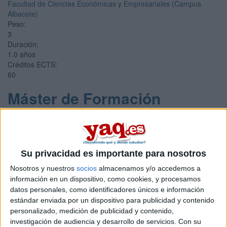
Facultad de Ciencias Económicas y Empresariales (Campus
Albacete)
Peso:
3
Duración:
1.0 años
Créditos ECTS:
60
Máster de Formación
Permanente en Asesoría
Fiscal
Impartido en:
Su privacidad es importante para nosotros
Campus de Valencia (Sede San Juan y San Vicente)
Nosotros y nuestros
socios
almacenamos y/o accedemos a
Si quieres desarrollar tu carrera en el ámbito de la asesoría fiscal,
información en un dispositivo, como cookies, y procesamos
este máster es una excelente opción.
datos personales, como identificadores únicos e información
Peso:
estándar enviada por un dispositivo para publicidad y contenido
5
personalizado, medición de publicidad y contenido,
Duración:
investigación de audiencia y desarrollo de servicios.
Con su
1.0 años