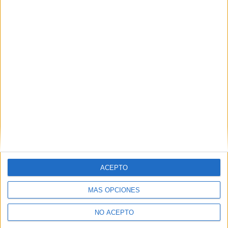
Máster de Formación
Permanente en Asesoría
Jurídica de Empresas
Impartido en:
Campus de Valencia (Sede San Juan y San Vicente)
El Máster de Formación Permanente en Asesoría Jurídica de
Empresas está diseñado para que te desarrolles al máximo como
profesional del Derecho en el ámbito empresarial.
Peso:
5
Duración:
1.0 años
Créditos ECTS:
ACEPTO
60
Coste primer año:
MÁS OPCIONES
5990 €
Web:
https://www.ucv.es/o...
NO ACEPTO
leer más