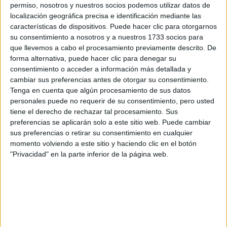
permiso, nosotros y nuestros socios podemos utilizar datos de
Créditos ECTS:
localización geográfica precisa e identificación mediante las
60
características de dispositivos. Puede hacer clic para otorgarnos
Coste primer año:
su consentimiento a nosotros y a nuestros 1733 socios para
5990 €
que llevemos a cabo el procesamiento previamente descrito. De
Web:
https://www.ucv.es/o...
forma alternativa, puede hacer clic para denegar su
Promo video:
consentimiento o acceder a información más detallada y
cambiar sus preferencias antes de otorgar su consentimiento.
Tenga en cuenta que algún procesamiento de sus datos
personales puede no requerir de su consentimiento, pero usted
tiene el derecho de rechazar tal procesamiento. Sus
preferencias se aplicarán solo a este sitio web. Puede cambiar
sus preferencias o retirar su consentimiento en cualquier
momento volviendo a este sitio y haciendo clic en el botón
"Privacidad" en la parte inferior de la página web.
leer más