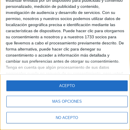
estándar enviada por un dispositivo para publicidad y contenido
personalizado, medición de publicidad y contenido,
investigación de audiencia y desarrollo de servicios.
Con su
Quiénes somos
|
Contactar
|
Anúnciate
permiso, nosotros y nuestros socios podemos utilizar datos de
Aviso legal
|
Politica de privacidad
|
Condiciones generales
|
Política
localización geográfica precisa e identificación mediante las
de cookies
características de dispositivos. Puede hacer clic para otorgarnos
© 2003-2026
Compás Mediterráneo S.L.
- Diego de León 47 - 28006
su consentimiento a nosotros y a nuestros 1733 socios para
Madrid [ESPAÑA] - Tel. +34 91 593 2767
que llevemos a cabo el procesamiento previamente descrito. De
forma alternativa, puede hacer clic para denegar su
consentimiento o acceder a información más detallada y
cambiar sus preferencias antes de otorgar su consentimiento.
Tenga en cuenta que algún procesamiento de sus datos
personales puede no requerir de su consentimiento, pero usted
tiene el derecho de rechazar tal procesamiento. Sus
preferencias se aplicarán solo a este sitio web. Puede cambiar
ACEPTO
sus preferencias o retirar su consentimiento en cualquier
momento volviendo a este sitio y haciendo clic en el botón
MÁS OPCIONES
"Privacidad" en la parte inferior de la página web.
NO ACEPTO