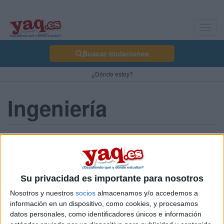
Toggl
navig
Buscar titulaciones
¿Dónde estoy?
Ingeniería
Ingeniero de Sistemas junior
(current)
first
anterior
...
3
4
5
6
7
Su privacidad es importante para nosotros
Nosotros y nuestros
socios
almacenamos y/o accedemos a
información en un dispositivo, como cookies, y procesamos
datos personales, como identificadores únicos e información